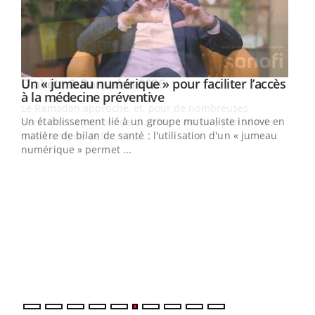
Un « jumeau numérique » pour faciliter l’accès
Youtube
Youtube
à la médecine préventive
Un établissement lié à un groupe mutualiste innove en
e
matière de bilan de santé : l'utilisation d'un « jumeau
numérique » permet ...
COU
You
Coup
vous
épis