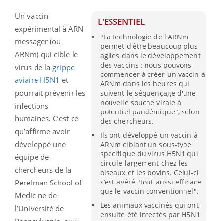
Un vaccin
L'ESSENTIEL
expérimental à ARN
"La technologie de l'ARNm
messager (ou
permet d'être beaucoup plus
ARNm) qui cible le
agiles dans le développement
des vaccins : nous pouvons
virus de la
grippe
commencer à créer un vaccin à
aviaire H5N1
et
ARNm dans les heures qui
pourrait prévenir les
suivent le séquençage d'une
nouvelle souche virale à
infections
potentiel pandémique", selon
humaines. C’est ce
des chercheurs.
qu’affirme avoir
Ils ont développé un vaccin à
développé une
ARNm ciblant un sous-type
spécifique du virus H5N1 qui
équipe de
circule largement chez les
chercheurs de la
oiseaux et les bovins. Celui-ci
s’est avéré "tout aussi efficace
Perelman School of
que le vaccin conventionnel".
Medicine de
Les animaux vaccinés qui ont
l’Université de
ensuite été infectés par H5N1
Pennsylvanie, aux