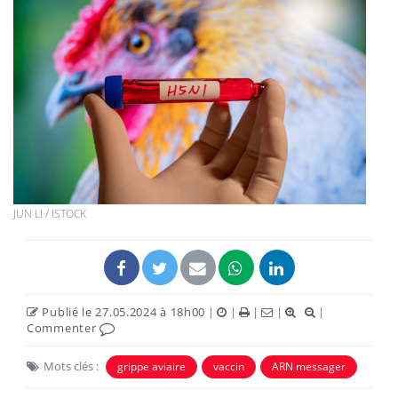
JUN LI / ISTOCK
Publié le 27.05.2024 à 18h00
|
|
|
|
|
Commenter
Mots clés :
grippe aviaire
vaccin
ARN messager