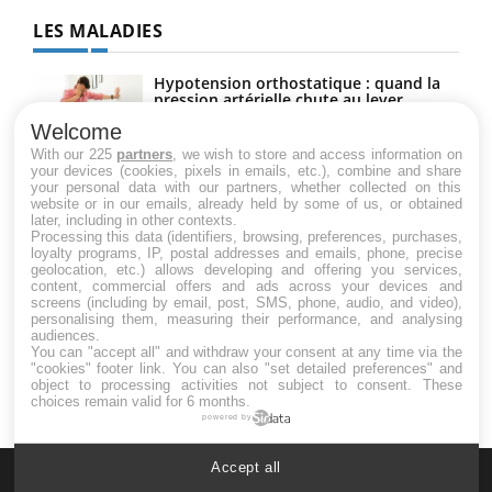
LES MALADIES
Hypotension orthostatique : quand la
pression artérielle chute au lever
Welcome
With our 225
partners
, we wish to store and access information on
your devices (cookies, pixels in emails, etc.), combine and share
Drépanocytose : une déformation des
your personal data with our partners, whether collected on this
globules rouges aux conséquences
website or in our emails, already held by some of us, or obtained
graves
later, including in other contexts.
Processing this data (identifiers, browsing, preferences, purchases,
loyalty programs, IP, postal addresses and emails, phone, precise
geolocation, etc.) allows developing and offering you services,
Maladie de Charcot (Sclérose latérale
content, commercial offers and ads across your devices and
amyotrophique)
screens (including by email, post, SMS, phone, audio, and video),
personalising them, measuring their performance, and analysing
audiences.
You can "accept all" and withdraw your consent at any time via the
"cookies" footer link
. You can also "set detailed preferences" and
object to processing activities not subject to consent. These
choices remain valid for 6 months.
powered by
Accept all