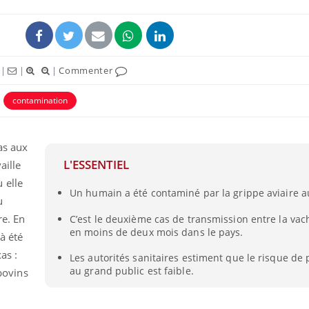
|
|
|
Commenter
contamination
as aux
L'ESSENTIEL
aille
 elle
Un humain a été contaminé par la grippe aviaire a
u
re. En
C’est le deuxième cas de transmission entre la va
en moins de deux mois dans le pays.
à été
as :
Les autorités sanitaires estiment que le risque de
au grand public est faible.
 bovins