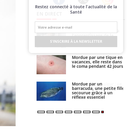
Restez connecté à toute l’actualité de la
Twitter
Facebook
Instagram
Santé
EN DIRECT
a pourrait-il
Le smartphone nuit-il à
la propagation du
l'apprentissage de la
lecture ?
S'INSCRIRE À LA NEWSLETTER
i manger moins
Mordue par une tique en
éines pourrait
vacances, elle reste dans
ent être bénéfique
le coma pendant 42 jours
e et chaleur : ce
Mordue par un
la science
barracuda, une petite fille
secourue grâce à un
réflexe essentiel