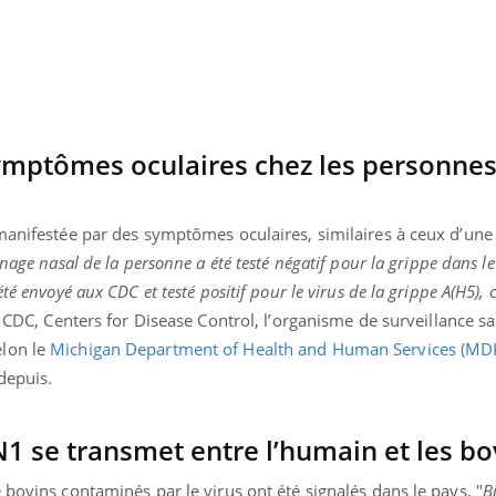
symptômes oculaires chez les personne
 manifestée par des symptômes oculaires, similaires à ceux d’une
nage nasal de la personne a été testé négatif pour la grippe dans l
té envoyé aux CDC et testé positif pour le virus de la grippe A(H5), 
s CDC, Centers for Disease Control, l’organisme de surveillance sa
elon le
Michigan Department of Health and Human Services (M
depuis.
« jumeau numérique » pour
COUP DE FOOD sur le
tube
Youtube
iliter l’accès à la médecine
Youtube
Coup de food sur le diabèt
ventive
 se transmet entre l’humain et les bo
nouveau rendez-vous culi
établissement lié à un groupe
bouscule les idées reçues
 bovins contaminés par le virus ont été signalés dans le pays. "
B