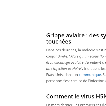
Grippe aviaire : des 
touchées
Dans ces deux cas, la maladie s’est
conjonctivite. "
Alors qu'un écouvillon
écouvillonnage oculaire du patient a é
une infection oculaire"
, indiquent le
États-Unis, dans un
communiqué
. S
personne s’est remise de l’infection 
Youtube
 Mains : se
Diabète & Ramadan 2026
Un 
Youtube
You
outube
fac
Le Ramadan approche, et, pour de
pré
Comment le virus H5N1
un tout nouveau
nombreuses personnes atteintes de
Un 
lage, piscine,
diabète, c'est une période de questions, de
En mars dernier, les premiers cas de