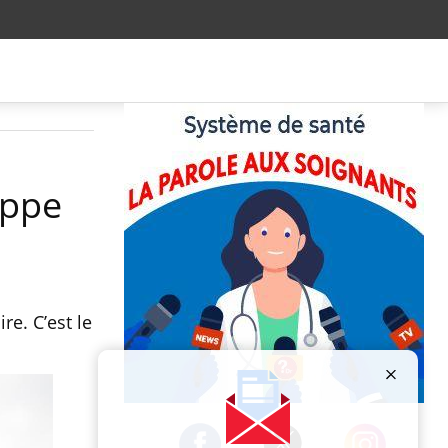
ippe
re. C’est le
Publicité