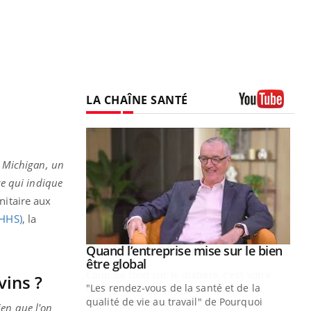
s
LA CHAÎNE SANTÉ
Youtube
e Michigan, un
ce qui indique
nitaire aux
DHHS)
, la
Youtube
 diabète
Quand l’entreprise mise sur le bien
Youtube
Youtube
être global
e, c'est votre
vins ?
"Les rendez-vous de la santé et de la
naire qui
qualité de vie au travail" de Pourquoi
 ! Dans cet
ien que l'on