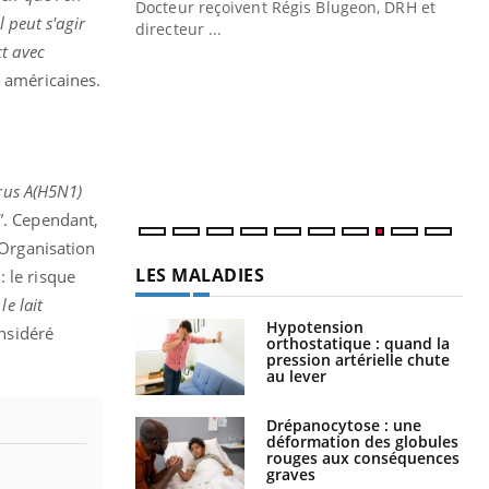
Docteur reçoivent Régis Blugeon, DRH et
 peut s'agir
directeur ...
Ec
You
ct avec
quo
s américaines.
Dan
der
com
et é
rus A(H5N1)
"
. Cependant,
’Organisation
LES MALADIES
: le risque
le lait
Hypotension
onsidéré
orthostatique : quand la
pression artérielle chute
au lever
Drépanocytose : une
déformation des globules
rouges aux conséquences
graves