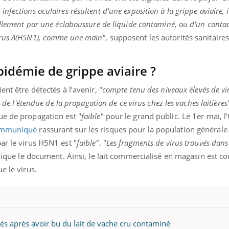
ualiste innove en matière de bilan de
épisode, une ...
fections oculaires résultent d'une exposition à la grippe aviaire, il
é : l'utilisation d'un « jumeau
érique » permet ...
ellement par une éclaboussure de liquide contaminé, ou d'un conta
irus A(H5N1), comme une main"
, supposent les autorités sanitaire
pidémie de grippe aviaire ?
ent être détectés à l’avenir, "
compte tenu des niveaux élevés de vi
t de l'étendue de la propagation de ce virus chez les vaches laitières
ue de propagation est "
faible"
pour le grand public. Le 1er mai, l
mmuniqué
rassurant sur les risques pour la population générale 
ar le virus H5N1 est "
faible"
. "
Les fragments de virus trouvés dans 
dique le document. Ainsi, le lait commercialisé en magasin est c
ue le virus.
dés après avoir bu du lait de vache cru contaminé