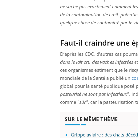
mut
air… Nos mains
défis, mais ...
ne sache pas exactement comment les in
sant
num
de la contamination de l'œil, potenti
quelque chose de contaminé par le v
Faut-il craindre une é
D’après les CDC, d’autres cas pourrai
dans le lait cru des vaches infectées e
ces organismes estiment que le risq
mondiale de la Santé a publié un
co
global pour la santé publique posé p
pasteurisé ne sont pas infectieux"
, in
comme "
sûr"
, car la pasteurisation t
SUR LE MÊME THÈME
Grippe aviaire : des chats décé