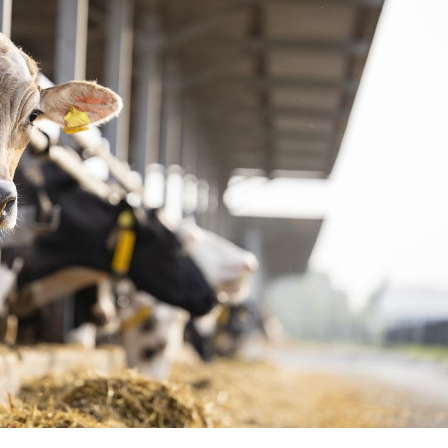
VIH : la fin du comprimé
Le Viagr
tous les jours se profile-t-
freiner 
elle enfin ?
cancer ?
Pourquoi votre ventre
Pourquo
gâche-t-il les premiers
de prot
jours de vos vacances ?
finalem
Fortes chaleurs :
Grossess
pourquoi le risque de
que dit 
noyade grimpe-t-il ?