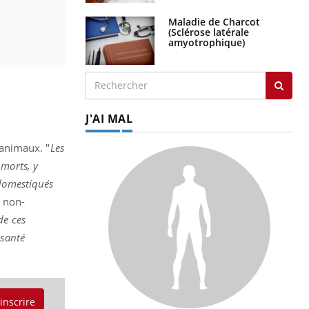
Maladie de Charcot
(Sclérose latérale
amyotrophique)
J'AI MAL
animaux. "
Les
 morts, y
 domestiqués
u non-
de ces
 santé
'inscrire