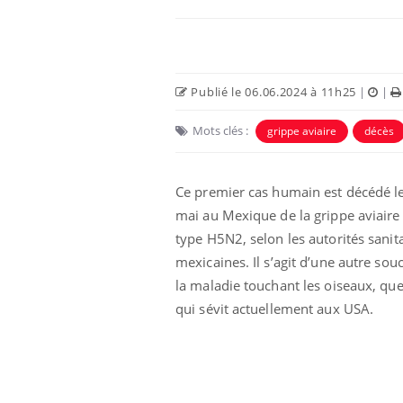
Publié le 06.06.2024 à 11h25
|
|
Mots clés :
grippe aviaire
décès
Eczéma Chronique des Mains :
Car
Youtube
You
Youtube
expliquer ma maladie
pré
Ce premier cas humain est décédé l
mai au Mexique de la grippe aviaire
Il y a des sujets qui sont faciles à aborder...
Fati
d'autres non ! D'un côté, poser des
mêm
type H5N2, selon les autorités sanit
questions sur la maladie d'un proche c'est
care
mexicaines. Il s’agit d’une autre sou
montrer ...
...
la maladie touchant les oiseaux, que
qui sévit actuellement aux USA.