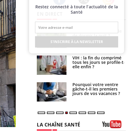
Restez connecté à toute l’actualité de la
Twitter
Facebook
Instagram
Santé
EN DIRECT
unya, dengue,
La sieste empêche-t-elle
e : que se passe-
de dormir la nuit ?
s le sud de la
S'INSCRIRE À LA NEWSLETTER
icaments GLP-1
VIH : la fin du comprimé
t-ils aussi les os
tous les jours se profile-t-
elle enfin ?
alovirus : ce qui
Pourquoi votre ventre
ans la prise en
gâche-t-il les premiers
des femmes
jours de vos vacances ?
es
LA CHAÎNE SANTÉ
Youtube