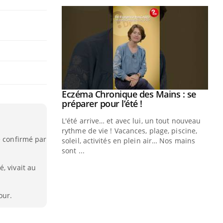
ale : et si on
Eczéma Chronique des Mains : se
Youtube
ube
Youtube
préparer pour l’été !
e diabète de type 2
L'été arrive… et avec lui, un tout nouveau
çues chez les
rythme de vie ! Vacances, plage, piscine,
é confirmé par
ez les soignants.
soleil, activités en plein air… Nos mains
sont ...
Di
You
, vivait au
Le 
nom
our.
dia
défi