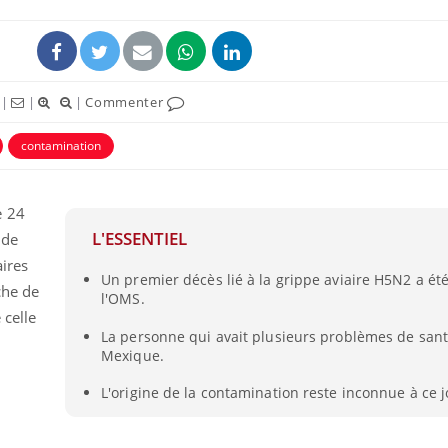
|
|
|
Commenter
contamination
ence en fer : comprendre pour
Insuline & Charge ment
tube
Youtube
Youtube
Yout
venir
osait en parler??
e 24
L'ESSENTIEL
 de
gue, irritabilité, brouillard mental ou
En 2026, l'insuline dans l
e alopécie… Les symptômes de la
reste entourée d'idées re
aires
Un premier décès lié à la grippe aviaire H5N2 a ét
nce en fer sont multiples ce qui la rend
patients comme parfois ch
che de
l'OMS.
 celle
La personne qui avait plusieurs problèmes de santé
Mexique.
L'origine de la contamination reste inconnue à ce j