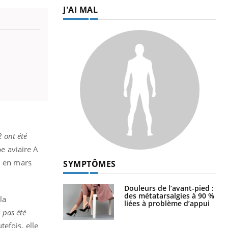
J'AI MAL
2 ont été
e aviaire A
, en mars
SYMPTÔMES
Douleurs de l’avant-pied :
des métatarsalgies à 90 %
la
liées à problème d’appui
a pas été
tefois, elle