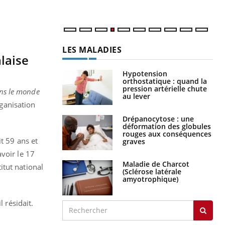
LES MALADIES
laise
Hypotension
orthostatique : quand la
pression artérielle chute
ans le monde
au lever
rganisation
Drépanocytose : une
déformation des globules
rouges aux conséquences
t 59 ans et
graves
voir le 17
Maladie de Charcot
titut national
(Sclérose latérale
amyotrophique)
 résidait.