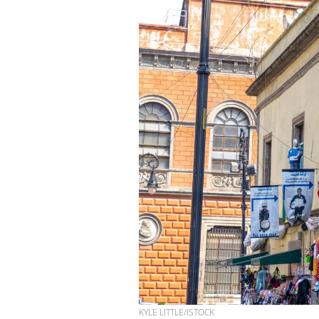
Hantavirus : un cas
détecté chez un touriste
en France
Mortalité infantile : un
rapport s’interroge sur
son taux élevé en France
Grossesse à risque : ce jus
naturel attire l'attention
des chercheurs
KYLE LITTLE/ISTOCK