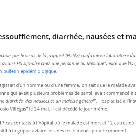
 essoufflement, diarrhée, nausées et ma
fection par le virus de la grippe A (H5N2) confirmé en laboratoire d
rus aviaire H5 signalée chez une personne au Mexique"
, explique l’O
on
bulletin épidémiologique.
l s’agissait d’un homme ou d’une femme, on sait que le malade avai
sonne qui avait plusieurs problèmes de santé, avait commencé à a
une diarrhée, des nausées et un malaise général"
. Hospitalisé à l'Ins
osio Villegas" le 24 mai, il est décédé le jour même.
7 cas contacts à l'hôpital où le malade est mort et 12 autres où il
sitif à la grippe aviaire lors des tests menés pour le moment.