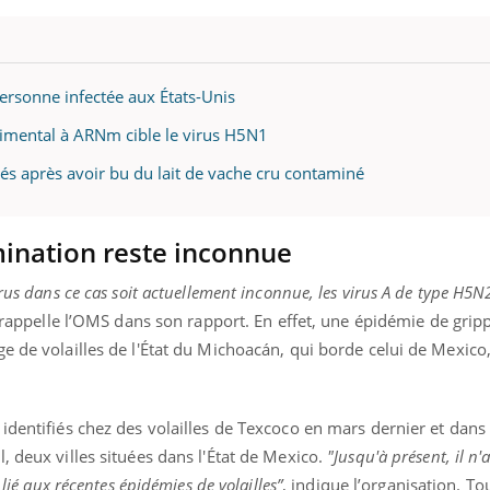
personne infectée aux États-Unis
rimental à ARNm cible le virus H5N1
dés après avoir bu du lait de vache cru contaminé
mination reste inconnue
rus dans ce cas soit actuellement inconnue, les virus A de type H5N
 rappelle l’OMS dans son rapport. En effet, une épidémie de gripp
e de volailles de l'État du Michoacán, qui borde celui de Mexico
identifiés chez des volailles de Texcoco en mars dernier et dans 
, deux villes situées dans l'État de Mexico.
"Jusqu'à présent, il n'
 lié aux récentes épidémies de volailles”
, indique l’organisation. Tou