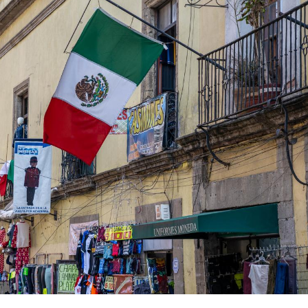
Comment oublier les
Chikung
écrans en vacances ?
West Nil
t-il dan
France ?
Toujours connectés :
Les méd
comment le travail
protègen
empiète de plus en plus
?
sur nos soirées
Cancer colorectal : une
Cytomég
stratégie simple aurait
change d
changé la donne au Pays
charge 
basque
enceint