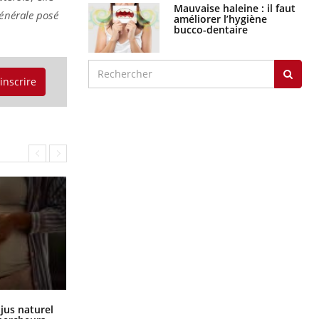
Mauvaise haleine : il faut
générale posé
améliorer l’hygiène
bucco-dentaire
'inscrire
Comment oublier les écrans en
 jus naturel
vacances ?