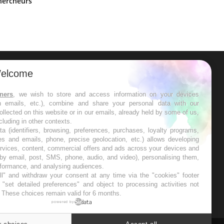
chercheurs
elcome
ER
tners
, we wish to store and access information on your devices
in emails, etc.), combine and share your personal data with our
s les semaines les meilleures
ollected on this website or in our emails, already held by some of us,
ncluding in other contexts.
ta (identifiers, browsing, preferences, purchases, loyalty programs,
es and emails, phone, precise geolocation, etc.) allows developing
ervices, content, commercial offers and ads across your devices and
 by email, post, SMS, phone, audio, and video), personalising them,
RE
rformance, and analysing audiences.
l" and withdraw your consent at any time via the "cookies" footer
"set detailed preferences" and object to processing activities not
. These choices remain valid for 6 months.
powered by