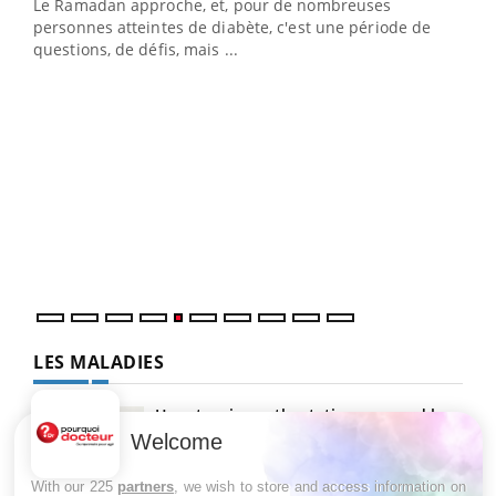
Le Ramadan approche, et, pour de nombreuses
vie !
personnes atteintes de diabète, c'est une période de
…
questions, de défis, mais ...
Un 
You
à l
Un é
mati
numé
LES MALADIES
Hypotension orthostatique : quand la
pression artérielle chute au lever
Welcome
With our 225
partners
, we wish to store and access information on