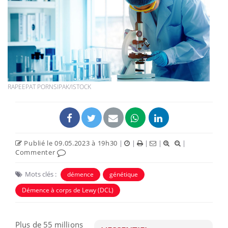
RAPEEPAT PORNSIPAK/ISTOCK
Publié le 09.05.2023 à 19h30
|
|
|
|
|
Commenter
Mots clés :
démence
génétique
Démence à corps de Lewy (DCL)
Plus de 55 millions