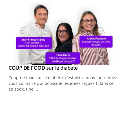
Youtube
Yout
COUP DE FOOD sur le diabète
Quand l’entreprise mise sur le bien être global
Youtube
Youtube
Coup de food sur le diabète, c'est votre nouveau rendez-
"Les rendez-vous de la santé et de la qualité de vie au
vous culinaire qui bouscule les idées reçues ! Dans cet
travail" de Pourquoi Docteur reçoivent Régis Blugeon,
épisode, une ...
DRH et directeur ...
Ecz
You
(3/3