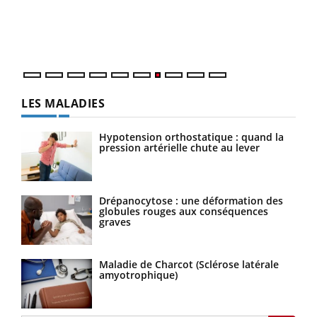
Dans
vous
quot
LES MALADIES
Hypotension orthostatique : quand la
pression artérielle chute au lever
Drépanocytose : une déformation des
globules rouges aux conséquences
graves
Maladie de Charcot (Sclérose latérale
amyotrophique)