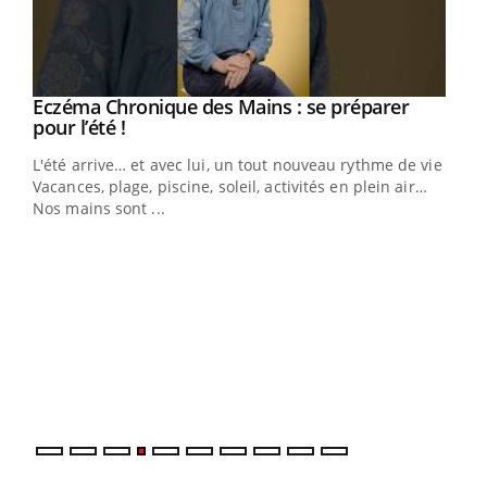
Eczéma Chronique des Mains : se préparer
Youtube
Youtube
pour l’été !
L'été arrive… et avec lui, un tout nouveau rythme de vie !
Vacances, plage, piscine, soleil, activités en plein air…
Nos mains sont ...
Dia
You
Le 
pers
ques