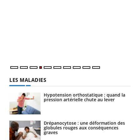
Dia
You
Le 
pers
ques
LES MALADIES
Hypotension orthostatique : quand la
pression artérielle chute au lever
Drépanocytose : une déformation des
globules rouges aux conséquences
graves