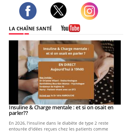
Twitter
Facebook
Instagram
LA CHAÎNE SANTÉ
Youtube
Youtube
Insuline & Charge mentale : et si on osait en
Youtube
Youtube
parler??
En 2026, l'insuline dans le diabète de type 2 reste
entourée d'idées reçues chez les patients comme