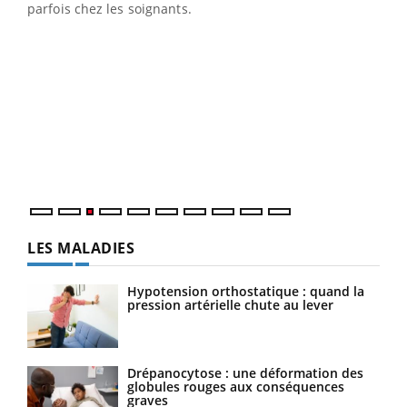
parfois chez les soignants.
Ecz
You
pour
L'ét
Vaca
Nos 
LES MALADIES
Hypotension orthostatique : quand la
pression artérielle chute au lever
Drépanocytose : une déformation des
globules rouges aux conséquences
graves