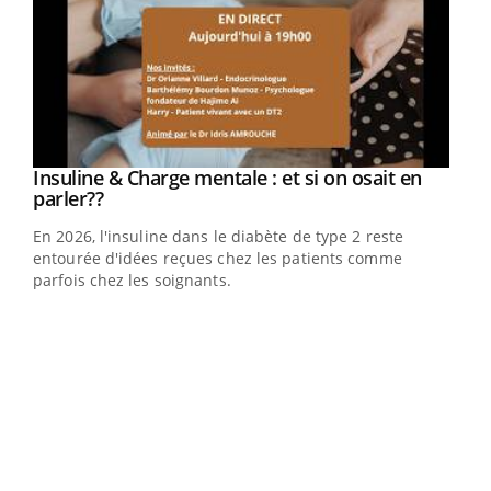
Youtube
Insuline & Charge mentale : et si on osait en
Youtube
Youtube
parler??
En 2026, l'insuline dans le diabète de type 2 reste
entourée d'idées reçues chez les patients comme
parfois chez les soignants.
Ecz
You
pour
L'ét
Vaca
Nos 