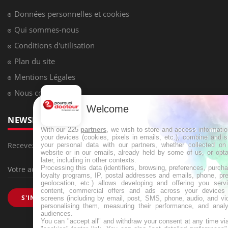
Données personnelles et cookies
Qui sommes-nous
Conditions d'utilisation
Plan du site
Mentions Légales
Nous contacter
Welcome
NEWSLETTER
With our 225
partners
, we wish to store and access informati
your devices (cookies, pixels in emails, etc.), combine and 
Recevez toutes les semaines les meilleures infos santé
your personal data with our partners, whether collected on 
website or in our emails, already held by some of us, or obt
later, including in other contexts.
Processing this data (identifiers, browsing, preferences, purch
loyalty programs, IP, postal addresses and emails, phone, pr
geolocation, etc.) allows developing and offering you servi
content, commercial offers and ads across your devices
S'INSCRIRE
screens (including by email, post, SMS, phone, audio, and vi
personalising them, measuring their performance, and analy
audiences.
You can "accept all" and withdraw your consent at any time vi