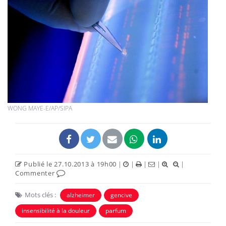
WONG MAYE-E/AP/SIPA
Publié le 27.10.2013 à 19h00
|
|
|
|
|
Commenter
Mots clés :
alzheimer
gencive
insensibilité à la douleur
parfum