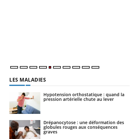
Un 
You
à l
Un é
mati
numé
LES MALADIES
Hypotension orthostatique : quand la
pression artérielle chute au lever
Drépanocytose : une déformation des
globules rouges aux conséquences
graves