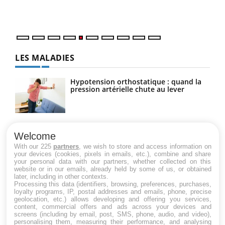
mati
numé
LES MALADIES
Hypotension orthostatique : quand la
pression artérielle chute au lever
Drépanocytose : une déformation des
globules rouges aux conséquences
Welcome
graves
With our 225
partners
, we wish to store and access information on
your devices (cookies, pixels in emails, etc.), combine and share
your personal data with our partners, whether collected on this
website or in our emails, already held by some of us, or obtained
Maladie de Charcot (Sclérose latérale
later, including in other contexts.
amyotrophique)
Processing this data (identifiers, browsing, preferences, purchases,
loyalty programs, IP, postal addresses and emails, phone, precise
geolocation, etc.) allows developing and offering you services,
content, commercial offers and ads across your devices and
screens (including by email, post, SMS, phone, audio, and video),
personalising them, measuring their performance, and analysing