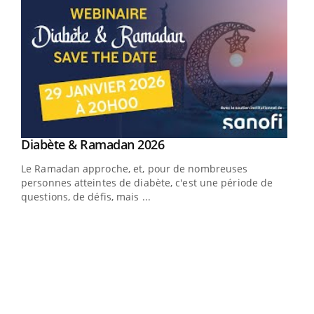
Youtube
Diabète & Ramadan 2026
Youtube
Le Ramadan approche, et, pour de nombreuses
vie !
personnes atteintes de diabète, c'est une période de
…
questions, de défis, mais ...
Un 
You
à l
Un é