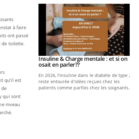
prendre pour
posants
nstat à faire
uits ont passé
illard mental ou
ptômes de la
de toilette.
ples ce qui la rend
Insuline & Charge mentale : et si on
Youtube
Youtube
osait en parler??
urs
En 2026, l'insuline dans le diabète de type 2
 qu’il est
reste entourée d'idées reçues chez les
patients comme parfois chez les soignants.
n de
y qui sont
Ec
You
me niveau
pré
arché.
L'é
ryt
sol
sont