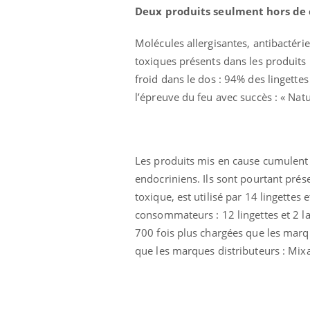
Deux produits seulment hors de
Molécules allergisantes, antibactéri
toxiques présents dans les produits 
froid dans le dos : 94% des lingettes 
l’épreuve du feu avec succès : « Natu
Ecz
You
exp
Les produits mis en cause cumulent 
Il y
endocriniens. Ils sont pourtant prés
d'au
ques
toxique, est utilisé par 14 lingettes 
mont
consommateurs : 12 lingettes et 2 la
700 fois plus chargées que les mar
que les marques distributeurs : Mix