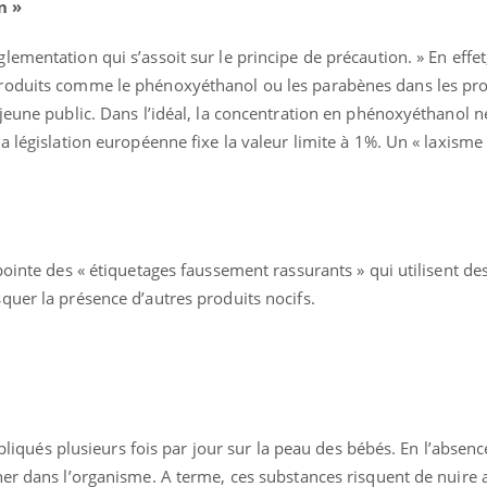
n »
ementation qui s’assoit sur le principe de précaution. » En effet
roduits comme le phénoxyéthanol ou les parabènes dans les prod
jeune public. Dans l’idéal, la concentration en phénoxyéthanol n
a législation européenne fixe la valeur limite à 1%. Un « laxisme 
pointe des « étiquetages faussement rassurants » qui utilisent d
quer la présence d’autres produits nocifs.
appliqués plusieurs fois par jour sur la peau des bébés. En l’absenc
ner dans l’organisme. A terme, ces substances risquent de nuire 