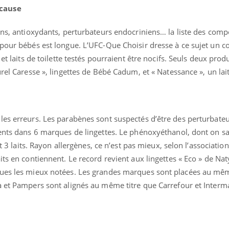
 cause
Carence en fer : com
Youtube
ens, antioxydants, perturbateurs endocriniens… la liste des com
Youtube
prévenir
pour bébés est longue. L’UFC-Que Choisir dresse à ce sujet un co
et laits de toilette testés pourraient être nocifs. Seuls deux prod
Fatigue, irritabilité, brou
même alopécie… Les sym
rel Caresse », lingettes de Bébé Cadum, et « Natessance », un lait 
carence en fer sont multi
...
éma Chronique des Mains :
tube
Youtube
liquer ma maladie
les erreurs. Les parabènes sont suspectés d’être des perturbate
 a des sujets qui sont faciles à aborder...
ents dans 6 marques de lingettes. Le phénoxyéthanol, dont on sait
tres non ! D'un côté, poser des
tions sur la maladie d'un proche c'est
et 3 laits. Rayon allergènes, ce n’est pas mieux, selon l’associatio
rer ...
its en contiennent. Le record revient aux lingettes « Eco » de Nat
ques les mieux notées. Les grandes marques sont placées au mê
a et Pampers sont alignés au même titre que Carrefour et Interm