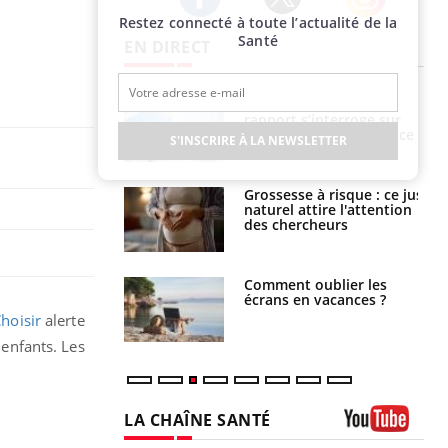
Restez connecté à toute l’actualité de la
Twitter
Facebook
Instagram
Santé
EN DIRECT
e métabolique :
Mortalité infantile : un
nt les meilleurs
rapport s’interroge sur
s physiques ?
son taux élevé en France
S'INSCRIRE À LA NEWSLETTER
 éviter une otite
Grossesse à risque : ce jus
 les vacances ?
naturel attire l'attention
des chercheurs
us : un cas
Comment oublier les
chez un touriste
écrans en vacances ?
ce
hoisir
alerte
 enfants. Les
LA CHAÎNE SANTÉ
Youtube