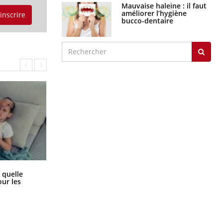
Mauvaise haleine : il faut
améliorer l’hygiène
'inscrire
bucco-dentaire
Syndrome métabolique : quels sont
 quelle
les meilleurs exercices physiques ?
ur les