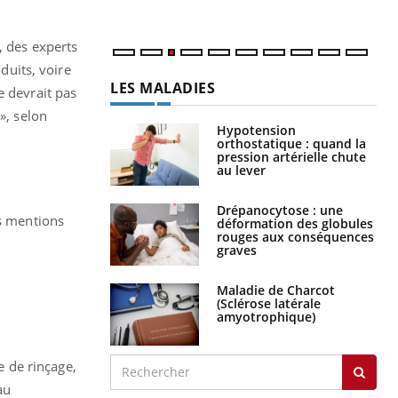
, des experts
uits, voire
LES MALADIES
e devrait pas
», selon
Hypotension
orthostatique : quand la
pression artérielle chute
au lever
Drépanocytose : une
es mentions
déformation des globules
rouges aux conséquences
graves
Maladie de Charcot
(Sclérose latérale
amyotrophique)
e de rinçage,
au