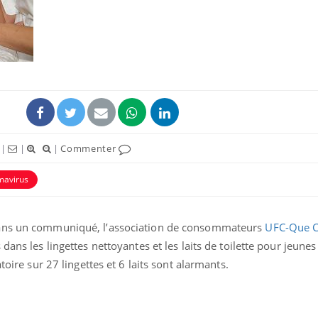
Les troubles du sommeil
Syndrom
modifient votre cerveau !
quels so
exercice
Mon enfant est-il trop
Comment
sensible ou simplement
pendant
|
|
|
Commenter
très empathique ?
mavirus
Bébés, jeunes enfants :
Hantavir
quelle trousse à
détecté 
pharmacie pour les
en Fran
Dans un communiqué, l’association de consommateurs
UFC-Que C
vacances ?
dans les lingettes nettoyantes et les laits de toilette pour jeunes
toire sur 27 lingettes et 6 laits sont alarmants.