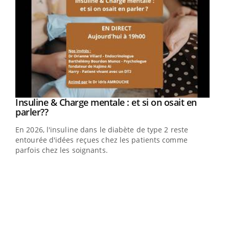
Insuline & Charge mentale : et si on osait en
Eczéma Chronique des Mains : se préparer
Youtube
Youtube
Youtube
Youtube
parler??
pour l’été !
En 2026, l'insuline dans le diabète de type 2 reste
L'été arrive… et avec lui, un tout nouveau rythme de vie !
entourée d'idées reçues chez les patients comme
Vacances, plage, piscine, soleil, activités en plein air…
parfois chez les soignants.
Nos mains sont ...
Dia
You
Le 
pers
ques