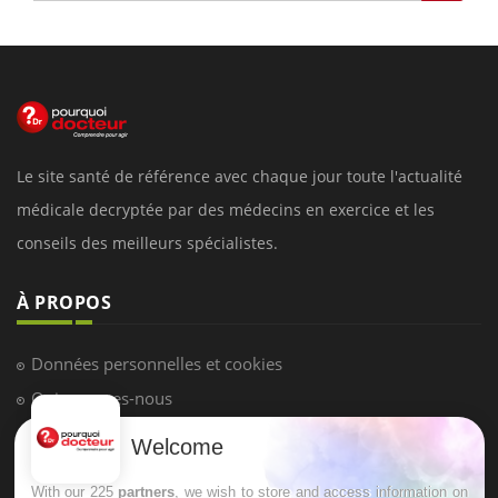
Le site santé de référence avec chaque jour toute l'actualité
médicale decryptée par des médecins en exercice et les
conseils des meilleurs spécialistes.
À PROPOS
Données personnelles et cookies
Qui sommes-nous
Conditions d'utilisation
Welcome
Plan du site
With our 225
partners
, we wish to store and access information on