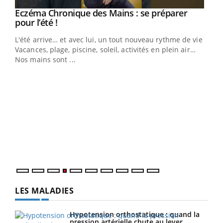
Eczéma Chronique des Mains : se préparer
Youtube
Youtube
pour l’été !
L'été arrive… et avec lui, un tout nouveau rythme de vie !
Vacances, plage, piscine, soleil, activités en plein air…
Nos mains sont ...
Dia
You
Le 
pers
ques
LES MALADIES
Hypotension orthostatique : quand la
pression artérielle chute au lever