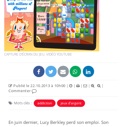
CAPTURE D'ÉCRAN DU JEU, VIDÉO YOUTUBE
Publié le 22.10.2013 à 10h00
|
|
|
|
|
Commenter
Mots clés :
addiction
jeux d'argent
En juin dernier, Lucy Berkley perd son emploi. Son