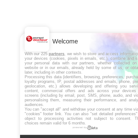
Welcome
With our 225
partners
, we wish to store and access informati
your devices (cookies, pixels in emails, etc.), combine and 
your personal data with our partners, whether collected on 
website or in our emails, already held by some of us, or obt
later, including in other contexts.
Processing this data (identifiers, browsing, preferences, purch
loyalty programs, IP, postal addresses and emails, phone, pr
geolocation, etc.) allows developing and offering you servi
content, commercial offers and ads across your devices
screens (including by email, post, SMS, phone, audio, and vi
personalising them, measuring their performance, and analy
audiences.
You can "accept all" and withdraw your consent at any time vi
"cookies" footer link
. You can also "set detailed preferences
object to processing activities not subject to consent. T
choices remain valid for 6 months.
powered by