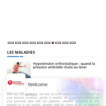
Yout
Quand l’entreprise mise sur le bien être global
Ecz
Youtube
You
(3/3
"Les rendez-vous de la santé et de la qualité de vie au
Dans
travail" de Pourquoi Docteur reçoivent Régis Blugeon,
vous
DRH et directeur ...
quot
LES MALADIES
Hypotension orthostatique : quand la
pression artérielle chute au lever
Welcome
Drépanocytose : une déformation des
globules rouges aux conséquences
graves
With our 225
partners
, we wish to store and access information on
your devices (cookies, pixels in emails, etc.), combine and share
your personal data with our partners, whether collected on this
website or in our emails, already held by some of us, or obtained