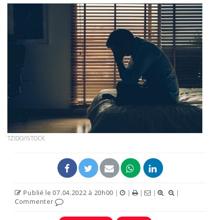
TZIDO/ISTOCK
Publié le 07.04.2022 à 20h00
|
|
|
|
|
Commenter