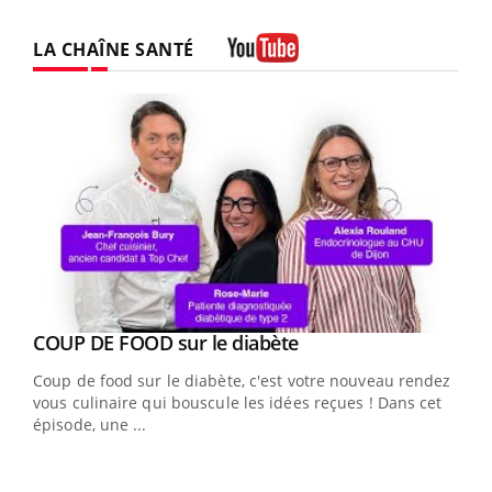
LA CHAÎNE SANTÉ
Youtube
Youtube
COUP DE FOOD sur le diabète
Youtube
Coup de food sur le diabète, c'est votre nouveau rendez-
vous culinaire qui bouscule les idées reçues ! Dans cet
épisode, une ...