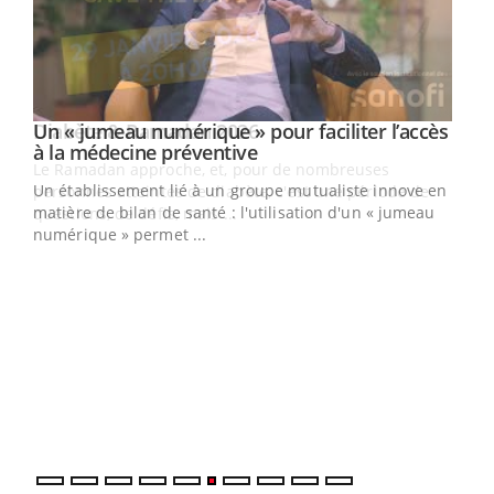
Un « jumeau numérique » pour faciliter l’accès
Youtube
Youtube
à la médecine préventive
Un établissement lié à un groupe mutualiste innove en
e
matière de bilan de santé : l'utilisation d'un « jumeau
numérique » permet ...
COU
You
Coup
vous
épis