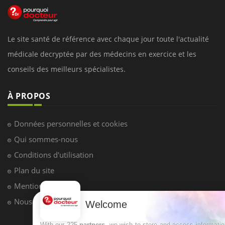
Le site santé de référence avec chaque jour toute l'actualité
médicale decryptée par des médecins en exercice et les
conseils des meilleurs spécialistes.
À PROPOS
Données personnelles et cookies
Qui sommes-nous
Conditions d'utilisation
Plan du site
Mentions Légales
Nous contacter
Welcome
With our 225
partners
, we wish to store and access informati