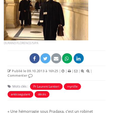
DURAND FLORENCE/SIPA
Publié le 09.10.2013 à 16h25
|
|
|
|
|
Commenter
Mots clés :
Pr Laurent Lantieri
myrtille
anticoagulant
décès
« Une hémorragie sous Pradaxa, c’est un robinet