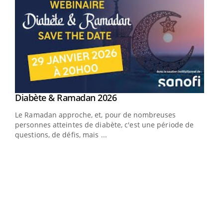
Youtube
Diabète & Ramadan 2026
Youtube
Le Ramadan approche, et, pour de nombreuses
personnes atteintes de diabète, c'est une période de
questions, de défis, mais ...
Un « jumeau numérique » pour faciliter l’accès
COU
Youtube
You
Youtube
à la médecine préventive
Coup
Un établissement lié à un groupe mutualiste innove en
vous
matière de bilan de santé : l'utilisation d'un « jumeau
épis