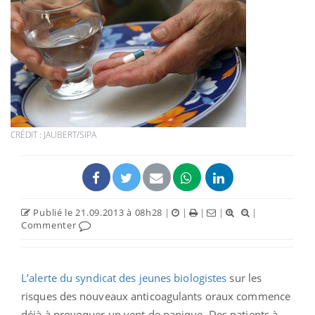
CRÉDIT : JAUBERT/SIPA
Publié le 21.09.2013 à 08h28
|
|
|
|
|
Commenter
L’alerte du syndicat des jeunes biologistes
sur les
risques des nouveaux anticoagulants oraux commence
déjà à provoquer un vent de panique. Des patients à