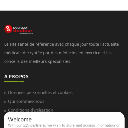
Le site santé de référence avec chaque jour toute l'actualité
médicale decryptée par des médecins en exercice et les
conseils des meilleurs spécialistes.
À PROPOS
Données personnelles et cookies
Qui sommes-nous
Conditions d'utilisation
Plan du site
Welcome
With our 225
partners
, we wish to store and access information on
Mentions Légales