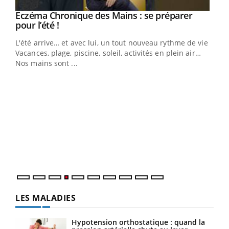
Eczéma Chronique des Mains : se préparer
Youtube
Youtube
pour l’été !
L'été arrive… et avec lui, un tout nouveau rythme de vie !
Vacances, plage, piscine, soleil, activités en plein air…
Nos mains sont ...
Dia
You
Le 
pers
ques
LES MALADIES
Hypotension orthostatique : quand la