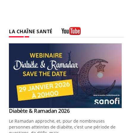
LA CHAÎNE SANTÉ
Youtube
Youtube
Diabète & Ramadan 2026
Youtube
Le Ramadan approche, et, pour de nombreuses
vie !
personnes atteintes de diabète, c'est une période de
…
questions, de défis, mais ...