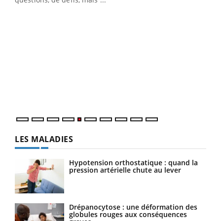
Un 
You
à l
Un é
mati
numé
LES MALADIES
Hypotension orthostatique : quand la
pression artérielle chute au lever
Drépanocytose : une déformation des
globules rouges aux conséquences