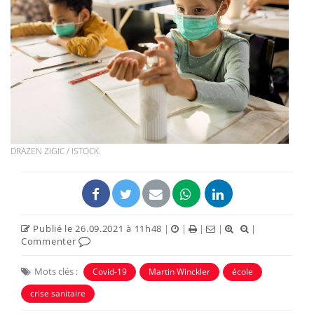
DRAZEN ZIGIC / ISTOCK.
Publié le 26.09.2021 à 11h48
|
|
|
|
|
Commenter
Mots clés :
Covid-19
Martin Winckler
école
crise sanitaire