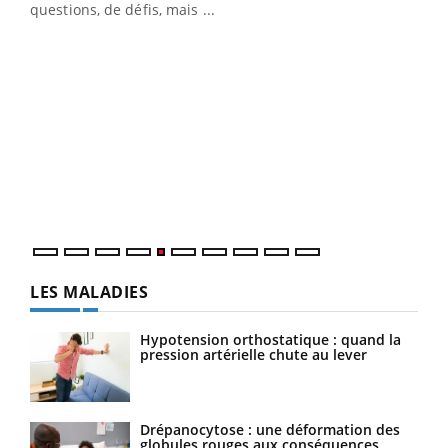
questions, de défis, mais ...
Un « jumeau numérique » pour faciliter l’accès
COU
Youtube
You
Youtube
à la médecine préventive
Coup
vous
épis
LES MALADIES
Hypotension orthostatique : quand la
pression artérielle chute au lever
Drépanocytose : une déformation des
globules rouges aux conséquences