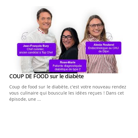
Youtube
Youtube
COUP DE FOOD sur le diabète
Youtube
Coup de food sur le diabète, c'est votre nouveau rendez-
vous culinaire qui bouscule les idées reçues ! Dans cet
épisode, une ...
Yout
Quand l’entreprise mise sur le bien être global
Ecz
Youtube
You
(3/3