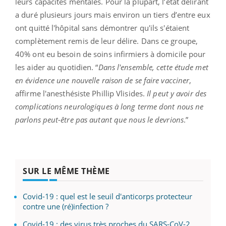
leurs capacités mentales. Pour la plupart, l’état délirant
a duré plusieurs jours mais environ un tiers d’entre eux
ont quitté l'hôpital sans démontrer qu'ils s'étaient
complètement remis de leur délire. Dans ce groupe,
40% ont eu besoin de soins infirmiers à domicile pour
les aider au quotidien. “
Dans l'ensemble, cette étude met
en évidence une nouvelle raison de se faire vacciner
,
affirme l'anesthésiste Phillip Vlisides.
Il peut y avoir des
complications neurologiques à long terme dont nous ne
parlons peut-être pas autant que nous le devrions
.”
SUR LE MÊME THÈME
Covid-19 : quel est le seuil d'anticorps protecteur
contre une (ré)infection ?
Covid-19 : des virus très proches du SARS-CoV-2