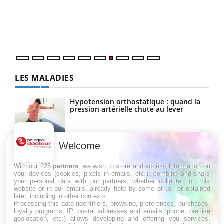
"Les rendez-vous de la santé et de la qualité de vie au
Dans
travail" de Pourquoi Docteur reçoivent Régis Blugeon,
vous
DRH et directeur ...
quot
LES MALADIES
Hypotension orthostatique : quand la
pression artérielle chute au lever
Welcome
Drépanocytose : une déformation des
globules rouges aux conséquences
graves
With our 225
partners
, we wish to store and access information on
your devices (cookies, pixels in emails, etc.), combine and share
your personal data with our partners, whether collected on this
website or in our emails, already held by some of us, or obtained
Maladie de Charcot (Sclérose latérale
later, including in other contexts.
amyotrophique)
Processing this data (identifiers, browsing, preferences, purchases,
loyalty programs, IP, postal addresses and emails, phone, precise
geolocation, etc.) allows developing and offering you services,