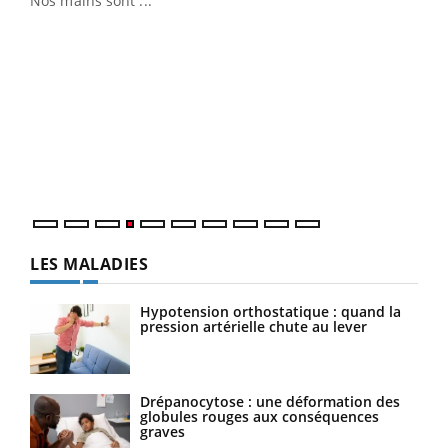
Nos mains sont ...
Dia
You
Le 
pers
ques
LES MALADIES
Hypotension orthostatique : quand la
pression artérielle chute au lever
Drépanocytose : une déformation des
globules rouges aux conséquences
graves