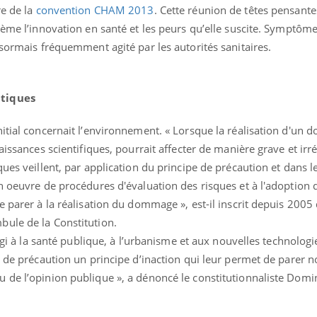
re de la
convention CHAM 2013
. Cette réunion de têtes pensan
hème l’innovation en santé et les peurs qu’elle suscite. Symptôm
ésormais fréquemment agité par les autorités sanitaires.
itiques
nitial concernait l’environnement. « Lorsque la réalisation d'un
Eczéma Chronique de
Youtube
expliquer ma maladie
aissances scientifiques, pourrait affecter de manière grave et irr
ques veillent, par application du principe de précaution et dans l
Il y a des sujets qui sont 
en oeuvre de procédures d'évaluation des risques et à l'adoption
d'autres non ! D'un côté, 
questions sur la maladie 
e parer à la réalisation du dommage », est-il inscrit depuis 2005 
montrer ...
ule de la Constitution.
argi à la santé publique, à l’urbanisme et aux nouvelles technologi
e de précaution un principe d’inaction qui leur permet de parer 
 de l’opinion publique », a dénoncé le constitutionnaliste Domi