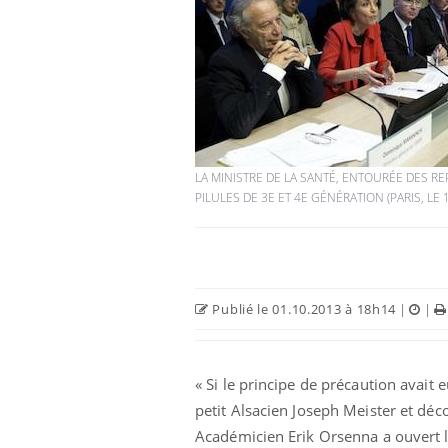
LA MINISTRE DE LA SANTÉ, ENTOURÉE DES R
PILULES DE 3E ET 4E GÉNÉRATION (PARIS, LE 
Publié le 01.10.2013 à 18h14
|
|
« Si le principe de précaution avait
petit Alsacien Joseph Meister et déco
Académicien Erik Orsenna a ouvert 