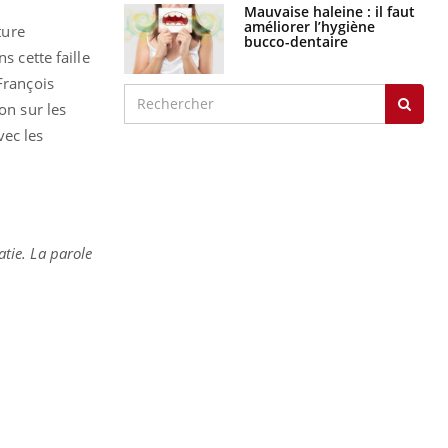
Mauvaise haleine : il faut
améliorer l’hygiène
ture
bucco-dentaire
s cette faille
François
on sur les
vec les
tie. La parole