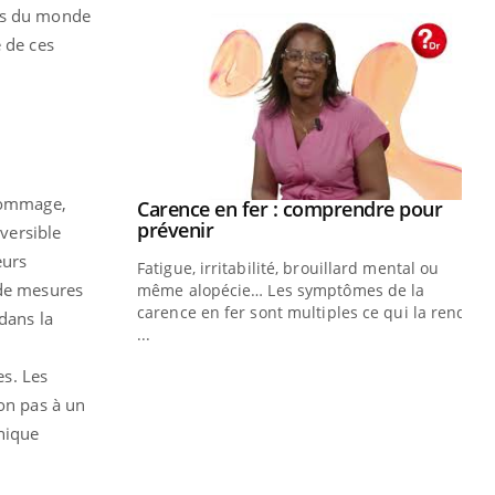
tes du monde
e de ces
 dommage,
s Mains :
Carence en fer : comprendre pour
Youtube
Youtube
Youtube
prévenir
éversible
eurs
faciles à aborder...
Fatigue, irritabilité, brouillard mental ou
 de mesures
poser des
même alopécie… Les symptômes de la
d'un proche c'est
carence en fer sont multiples ce qui la rend
dans la
...
Ins
You
osa
es. Les
non pas à un
En 
nique
res
pat