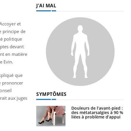
J'AI MAL
 Accoyer et
le principe de
é politique
mptes devant
ent en matière
e Evin.
xpliqué que
se prononcer
Conseil
SYMPTÔMES
rait aux juges
Douleurs de l’avant-pied :
des métatarsalgies à 90 %
liées à problème d’appui