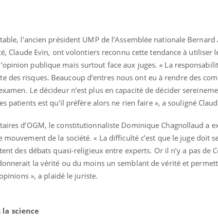
 table, l’ancien président UMP de l’Assemblée nationale Bernard
nté, Claude Evin, ont volontiers reconnu cette tendance à utiliser 
opinion publique mais surtout face aux juges. « La responsabilit
te des risques. Beaucoup d’entres nous ont eu à rendre des co
n examen. Le décideur n’est plus en capacité de décider sereinem
s patients est qu’il préfère alors ne rien faire », a souligné Claud
ntaires d’OGM, le constitutionnaliste Dominique Chagnollaud a e
e mouvement de la société. « La difficulté c’est que le juge doit 
itent des débats quasi-religieux entre experts. Or il n’y a pas de 
donnerait la vérité ou du moins un semblant de vérité et permett
opinions », a plaidé le juriste.
 la science