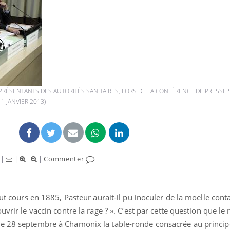
VIH : la
tous les
elle enfi
EPRÉSENTANTS DES AUTORITÉS SANITAIRES, LORS DE LA CONFÉRENCE DE PRESSE 
Pourquo
11 JANVIER 2013)
gâche-t-
jours de
Fortes c
pourquo
|
|
|
Commenter
noyade g
 eut cours en 1885, Pasteur aurait-il pu inoculer de la moelle con
uvrir le vaccin contre la rage ? ». C’est par cette question que le
le 28 septembre à Chamonix la table-ronde consacrée au princip