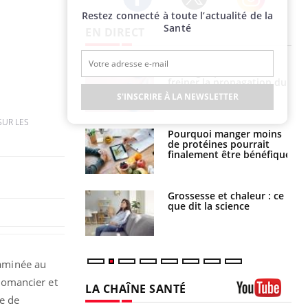
Restez connecté à toute l’actualité de la
Twitter
Facebook
Instagram
Santé
EN DIRECT
 fin du comprimé
Le Viagra pourrait-il
 jours se profile-t-
freiner la propagation du
n ?
cancer ?
S'INSCRIRE À LA NEWSLETTER
SUR LES
i votre ventre
Pourquoi manger moins
il les premiers
de protéines pourrait
 vos vacances ?
finalement être bénéfique
haleurs :
Grossesse et chaleur : ce
i le risque de
que dit la science
rimpe-t-il ?
taminée au
 romancier et
LA CHAÎNE SANTÉ
e de
Youtube