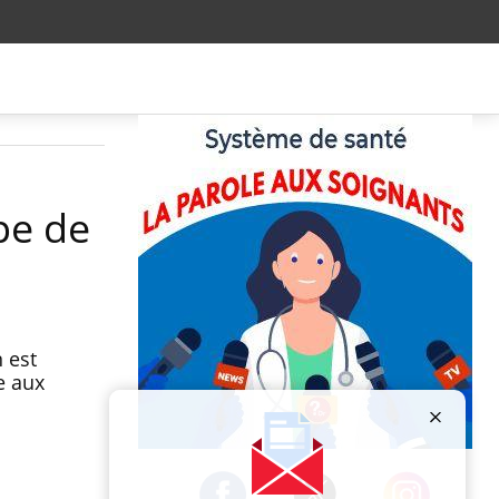
pe de
 est
e aux
Publicité