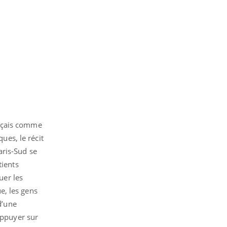
rançais comme
ues, le récit
aris-Sud se
tients
uer les
ue, les gens
d’une
appuyer sur