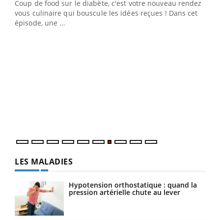
Coup de food sur le diabète, c'est votre nouveau rendez-
vous culinaire qui bouscule les idées reçues ! Dans cet
épisode, une ...
Yout
Quand l’entreprise mise sur le bien être global
Ecz
Youtube
You
(3/3
"Les rendez-vous de la santé et de la qualité de vie au
Dans
travail" de Pourquoi Docteur reçoivent Régis Blugeon,
vous
DRH et directeur ...
quot
LES MALADIES
Hypotension orthostatique : quand la
pression artérielle chute au lever