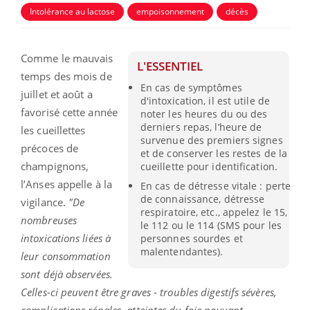
Intolérance au lactose
empoisonnement
décès
Comme le mauvais
L'ESSENTIEL
temps des mois de
En cas de symptômes
juillet et août a
d'intoxication, il est utile de
favorisé cette année
noter les heures du ou des
derniers repas, l’heure de
les cueillettes
survenue des premiers signes
précoces de
et de conserver les restes de la
champignons,
cueillette pour identification.
l’Anses appelle à la
En cas de détresse vitale : perte
de connaissance, détresse
vigilance.
"De
respiratoire, etc., appelez le 15,
nombreuses
le 112 ou le 114 (SMS pour les
intoxications liées à
personnes sourdes et
malentendantes).
leur consommation
sont déjà observées.
Celles-ci peuvent être graves - troubles digestifs sévères,
complications rénales, atteintes du foie pouvant