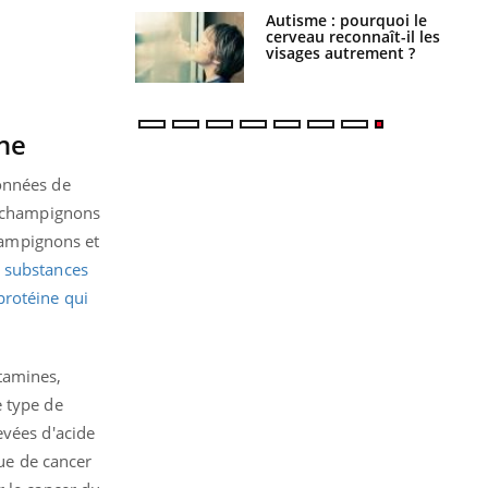
Cytomégalovirus : ce qui
change dans la prise en
charge des femmes
enceintes
ne
données de
de champignons
champignons et
s substances
protéine qui
tamines,
e type de
evées d'acide
ue de cancer