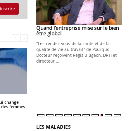
'inscrire
se sur le bien
nté et de la
 de Pourquoi
Blugeon, DRH et
Eczéma chronique des mains : au
Ec
Youtube
You
Youtube
quotidien (3/3)
sy
Dans cette vidéo, le Dr Inès Zaraa,
Une
dermatologue à Paris, vous explique
sèc
comment protéger vos mains au quotidien
per
et éviter les ...
irri
La sieste empêche-t-elle de dormir
ui change
la nuit ?
ge des femmes
LES MALADIES