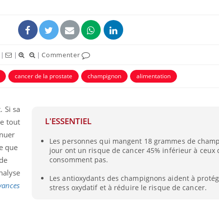
|
|
|
Commenter
cancer de la prostate
champignon
alimentation
 Si sa
L'ESSENTIEL
e tout
inuer
Les personnes qui mangent 18 grammes de champ
ce que
jour ont un risque de cancer 45% inférieur à ceux 
 de
consomment pas.
nalyse
Les antioxydants des champignons aident à protég
vances
stress oxydatif et à réduire le risque de cancer.