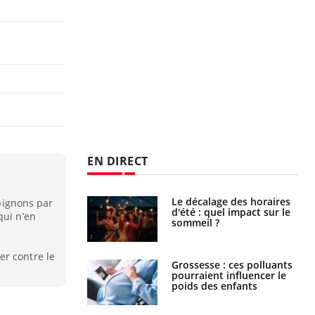
EN DIRECT
Chikungunya, dengue,
ignons par
West Nile : que se passe-
qui n’en
t-il dans le sud de la
France ?
er contre le
Les médicaments GLP-1
protègent-ils aussi les os
?