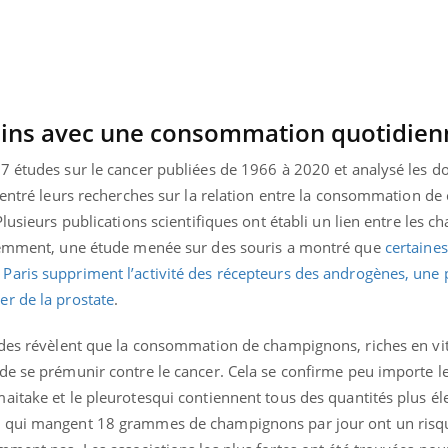
oins avec une consommation quotidien
7 études sur le cancer publiées de 1966 à 2020 et analysé les 
ncentré leurs recherches sur la relation entre la consommation 
lusieurs publications scientifiques ont établi un lien entre les 
écemment, une étude menée sur des souris a montré que
certaine
aris suppriment l’activité des récepteurs des androgènes, une 
r de la prostate
.
udes révèlent que la consommation de champignons, riches en vi
de se prémunir contre le cancer. Cela se confirme peu importe l
aitake et le pleurotesqui contiennent tous des quantités plus él
s qui mangent 18 grammes de champignons par jour ont un risq