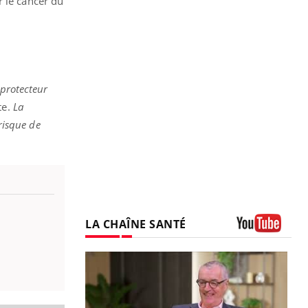
r le cancer du
 protecteur
te.
La
 risque de
LA CHAÎNE SANTÉ
Youtube