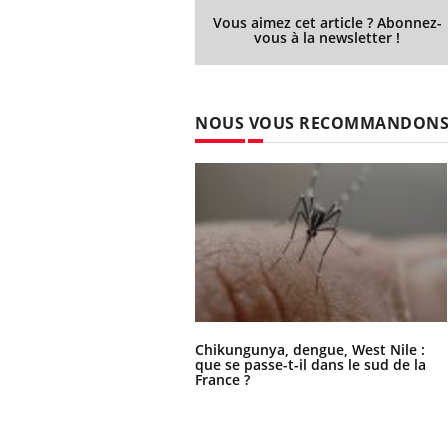
Vous aimez cet article ? Abonnez-
vous à la newsletter !
Youtube
026
Un « jumeau numérique » pour
COU
Youtube
You
faciliter l’accès à la médecine
NOUS VOUS RECOMMANDON
 pour de
Youtube
Coup
préventive
eintes de
nou
Un établissement lié à un groupe
 de questions, de
bous
mutualiste innove en matière de bilan de
épis
santé : l'utilisation d'un « jumeau
numérique » permet ...
Chikungunya, dengue, West Nile :
que se passe-t-il dans le sud de la
France ?