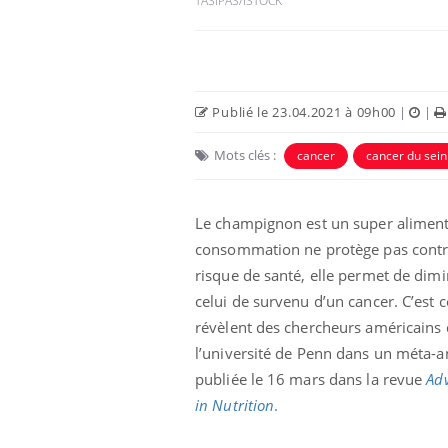
TASIPAS/ISTOCK
Publié le 23.04.2021 à 09h00
|
|
Mots clés :
cancer
cancer du sein
Le champignon est un super aliment.
consommation ne protège pas contr
risque de santé, elle permet de dim
celui de survenu d’un cancer. C’est 
révèlent des chercheurs américains
l’université de Penn dans un méta-a
publiée le 16 mars dans la revue
Ad
in Nut
rition
.