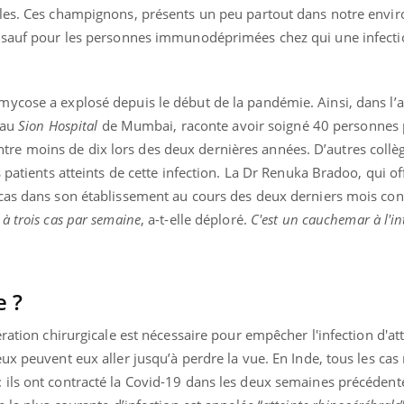
ales. Ces champignons, présents un peu partout dans notre envi
, sauf pour les personnes immunodéprimées chez qui une infecti
cose a explosé depuis le début de la pandémie. Ainsi, dans l’ar
e au
Sion Hospital
de Mumbai, raconte avoir soigné 40 personnes
e moins de dix lors des deux dernières années. D’autres collèg
 patients atteints de cette infection. La Dr Renuka Bradoo, qui of
cas dans son établissement au cours des deux derniers mois cont
à trois cas par semaine
, a-t-elle déploré.
C'est un cauchemar à l'in
e ?
ration chirurgicale est nécessaire pour empêcher l'infection d'att
ux peuvent eux aller jusqu’à perdre la vue. En Inde, tous les cas
ils ont contracté la Covid-19 dans les deux semaines précédente