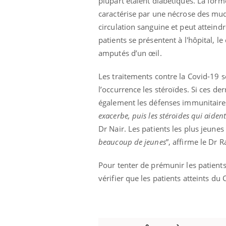
plupart étaient diabétiques. La forme
caractérise par une nécrose des muq
circulation sanguine et peut atteind
patients se présentent à l'hôpital, l
Eczéma Chronique des Mains :
Car
Youtube
You
amputés d’un œil.
Youtube
expliquer ma maladie
pré
Il y a des sujets qui sont faciles à aborder...
Fati
Les traitements contre la Covid-19
d'autres non ! D'un côté, poser des
mêm
l’occurrence les stéroïdes. Si ces de
questions sur la maladie d'un proche c'est
care
également les défenses immunitaires
montrer ...
...
exacerbe, puis les stéroïdes qui aide
Dr Nair. Les patients les plus jeunes
beaucoup de jeunes
”, affirme le Dr 
Pour tenter de prémunir les patient
vérifier que les patients atteints d