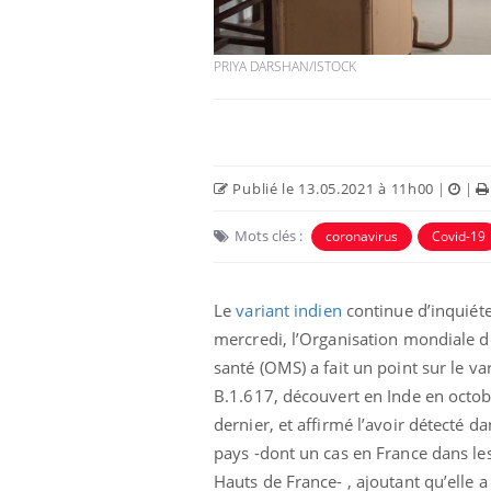
PRIYA DARSHAN/ISTOCK
Publié le 13.05.2021 à 11h00
|
|
Mots clés :
coronavirus
Covid-19
Le
variant indien
continue d’inquiéte
Chikungunya, dengue,
West Nile : que se passe-
mercredi, l’Organisation mondiale d
t-il dans le sud de la
France ?
santé (OMS) a fait un point sur le va
B.1.617, découvert en Inde en octo
Les médicaments GLP-1
dernier, et affirmé l’avoir détecté d
protègent-ils aussi les os
?
pays -dont un cas en France dans le
Hauts de France- , ajoutant qu’elle a