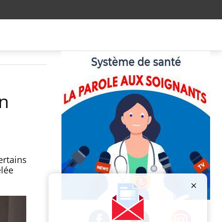
on
ertains
elée
Publicité