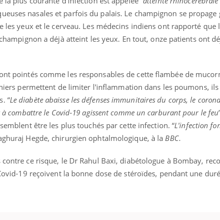
 la plus courante d’infection est appelée “
atteinte rhinocérébrale
ueuses nasales et parfois du palais. Le champignon se propage g
re les yeux et le cerveau. Les médecins indiens ont rapporté que 
e champignon a déjà atteint les yeux. En tout, onze patients ont dé
ence en fer : comprendre pour
Insuline & Charge ment
tube
Youtube
Youtube
Yout
venir
osait en parler??
gue, irritabilité, brouillard mental ou
En 2026, l'insuline dans l
 sont pointés comme les responsables de cette flambée de muco
e alopécie… Les symptômes de la
reste entourée d'idées re
rniers permettent de limiter l'inflammation dans les poumons, ils
nce en fer sont multiples ce qui la rend
patients comme parfois ch
. “
Le diabète abaisse les défenses immunitaires du corps, le corona
nt à combattre le Covid-19 agissent comme un carburant pour le feu
 semblent être les plus touchés par cette infection. “
L'infection fo
Raghuraj Hegde, chirurgien ophtalmologique, à la
BBC
.
s contre ce risque, le Dr Rahul Baxi, diabétologue à Bombay, r
u Covid-19 reçoivent la bonne dose de stéroïdes, pendant une dur