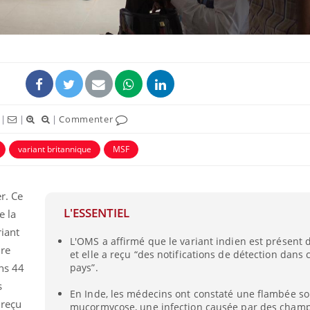
|
|
|
Commenter
variant britannique
MSF
r. Ce
La sieste empêche-t-elle
Fortes c
de dormir la nuit ?
pourquo
L'ESSENTIEL
e la
noyade g
riant
L'OMS a affirmé que le variant indien est présent 
bre
et elle a reçu “des notifications de détection dans 
VIH : la fin du comprimé
Le Viagr
ans 44
pays”.
tous les jours se profile-t-
freiner 
elle enfin ?
cancer ?
s
En Inde, les médecins ont constaté une flambée s
 reçu
mucormycose, une infection causée par des cham