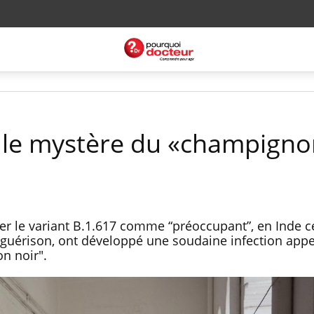
: le mystère du «champign
ser le variant B.1.617 comme “préoccupant”, en Inde c
e guérison, ont développé une soudaine infection app
n noir".