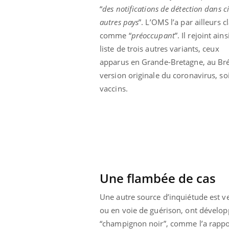
“
des notifications de détection dans c
Cytomégalovirus : ce qui
change dans la prise en
autres pays
”. L’OMS l’a par ailleurs c
charge des femmes
enceintes
comme “
préoccupant
”. Il rejoint ains
liste de trois autres variants, ceux
apparus en Grande-Bretagne, au Bré
version originale du coronavirus, soi
vaccins.
Une flambée de cas
Une autre source d’inquiétude est ve
ou en voie de guérison, ont dévelo
“champignon noir”, comme l’a rappo