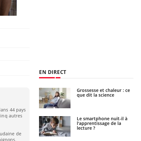
EN DIRECT
haleurs :
Grossesse et chaleur : ce
i le risque de
que dit la science
rimpe-t-il ?
dans 44 pays
cinq autres
a pourrait-il
Le smartphone nuit-il à
la propagation du
l'apprentissage de la
lecture ?
oudaine de
pignons.