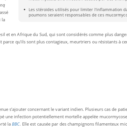
inq
Pourquoi votre ventre
Pourquo
gâche-t-il les premiers
de prot
Les stéroïdes utilisés pour limiter l'inflammation d
lassé
jours de vos vacances ?
finalem
poumons seraient responsables de ces mucormyco
i la
sil et en Afrique du Sud, qui sont considérés comme plus dange
t parce qu’ils sont plus contagieux, meurtriers ou résistants à ce
nue s’ajouter concernant le variant indien. Plusieurs cas de patie
ppé une infection potentiellement mortelle appelée mucormycose
rté la
BBC
. Elle est causée par des champignons filamenteux mi