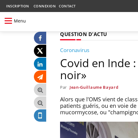
INSCRIPTION
CONNEXION
CONTACT
Menu
QUESTION D'ACTU
Coronavirus
Covid en Inde 
noir»
Par
Jean-Guillaume Bayard
Alors que l’OMS vient de clas
patients guéris, ou en voie d
mucormycose, ou "champigno