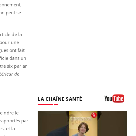
ronnement,
on peut se
ticle de la
 pour une
ues ont fait
ficie dans un
re six par an
térieur de
LA CHAÎNE SANTÉ
Youtube
eindre le
 rapportés par
s, et la