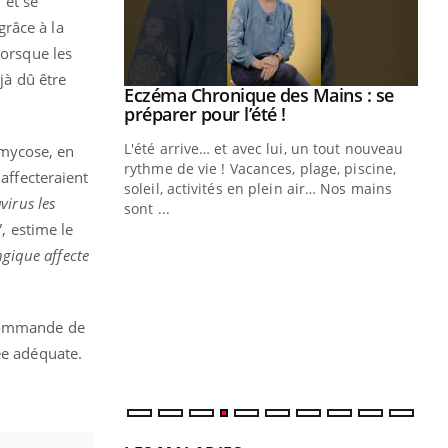
” et se
râce à la
lorsque les
jà dû être
ale : et si on
Eczéma Chronique des Mains : se
Youtube
ube
Youtube
préparer pour l’été !
e diabète de type 2
L'été arrive… et avec lui, un tout nouveau
rmycose, en
çues chez les
rythme de vie ! Vacances, plage, piscine,
 affecteraient
ez les soignants.
soleil, activités en plein air… Nos mains
virus les
sont ...
Di
You
”, estime le
ngique affecte
Le 
nom
dia
défi
ecommande de
ée adéquate.