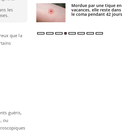
i manger moins
Mordue par une tique en
éines pourrait
vacances, elle reste dans
ans les
ent être bénéfique
le coma pendant 42 jours
ses.
reux que la
rtains
nts guéris,
, ou
croscopiques