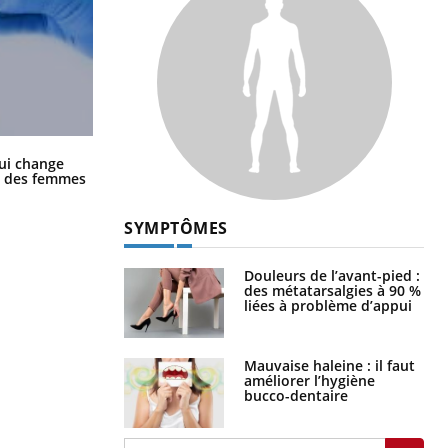
La sieste empêche-t-elle de dormir
ui change
la nuit ?
ge des femmes
SYMPTÔMES
Douleurs de l’avant-pied :
des métatarsalgies à 90 %
liées à problème d’appui
Mauvaise haleine : il faut
améliorer l’hygiène
bucco-dentaire