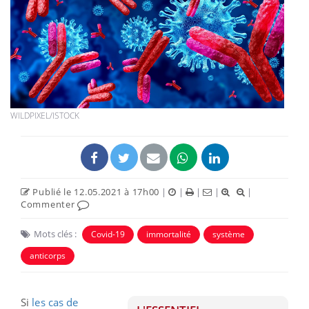
WILDPIXEL/ISTOCK
Publié le 12.05.2021 à 17h00
|
|
|
|
|
Commenter
Mots clés :
Covid-19
immortalité
système
anticorps
Si
les cas de