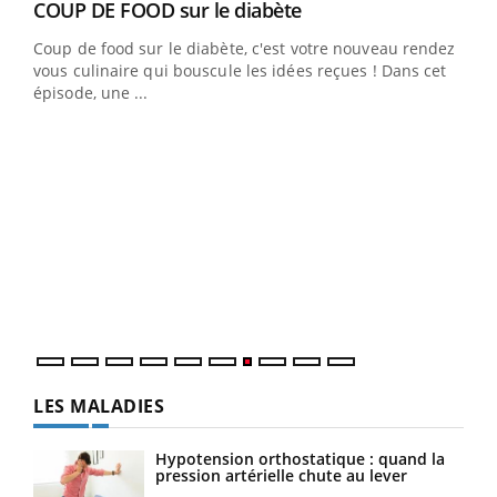
Youtube
COUP DE FOOD sur le diabète
Youtube
Coup de food sur le diabète, c'est votre nouveau rendez-
vous culinaire qui bouscule les idées reçues ! Dans cet
épisode, une ...
Yout
Quand l’entreprise mise sur le bien être global
Ecz
Youtube
You
(3/3
"Les rendez-vous de la santé et de la qualité de vie au
Dans
travail" de Pourquoi Docteur reçoivent Régis Blugeon,
vous
DRH et directeur ...
quot
LES MALADIES
Hypotension orthostatique : quand la
pression artérielle chute au lever