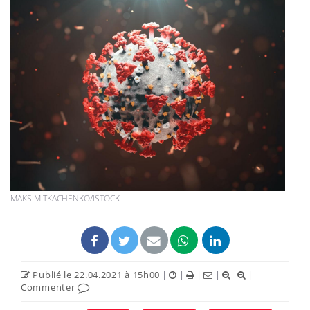
MAKSIM TKACHENKO/ISTOCK
Publié le 22.04.2021 à 15h00
|
|
|
|
|
Commenter