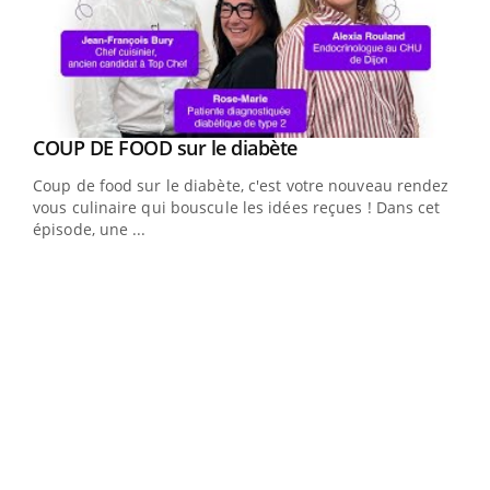
Youtube
COUP DE FOOD sur le diabète
Youtube
Coup de food sur le diabète, c'est votre nouveau rendez-
vous culinaire qui bouscule les idées reçues ! Dans cet
épisode, une ...
Yout
Quand l’entreprise mise sur le bien être global
Ecz
Youtube
You
(3/3
"Les rendez-vous de la santé et de la qualité de vie au
Dans
travail" de Pourquoi Docteur reçoivent Régis Blugeon,
vous
DRH et directeur ...
quot