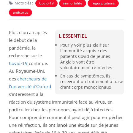
Mots clés :
Covid-19
immortalité
régurgitations
anticorps
Plus d’un an après
L'ESSENTIEL
le début de la
Pour y voir plus clair sur
pandémie, la
l'immunité acquise des
recherche sur le
patients Covid de jeunes
Anglais vont être
Covid-19
continue.
volontairement réinfectés
Au Royaume-Uni,
En cas de symptômes, ils
des
chercheurs de
recevront un traitement à base
l’université d’Oxford
d'anticorps monoclonaux
s’intéressent à la
réaction du système immunitaire face au virus, en
particulier chez les personnes ayant déjà infectées.
Pour comprendre comment il peut agir pour empêcher
une réinfection, ils ont lancé une étude sur de jeunes
volontaires, âgés de 18 à 30 ans, ayant déjà été