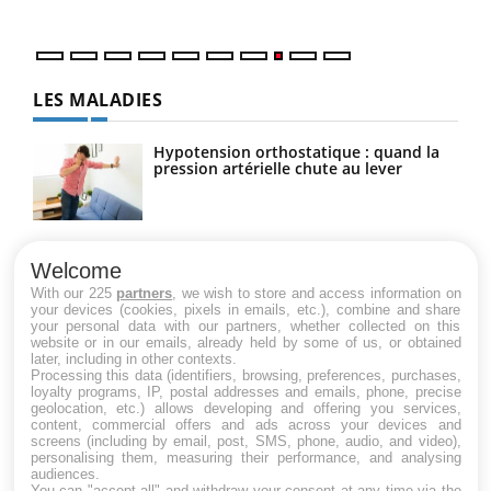
LES MALADIES
Hypotension orthostatique : quand la
pression artérielle chute au lever
Drépanocytose : une déformation des
globules rouges aux conséquences
Welcome
graves
With our 225
partners
, we wish to store and access information on
your devices (cookies, pixels in emails, etc.), combine and share
your personal data with our partners, whether collected on this
website or in our emails, already held by some of us, or obtained
Maladie de Charcot (Sclérose latérale
later, including in other contexts.
amyotrophique)
Processing this data (identifiers, browsing, preferences, purchases,
loyalty programs, IP, postal addresses and emails, phone, precise
geolocation, etc.) allows developing and offering you services,
content, commercial offers and ads across your devices and
screens (including by email, post, SMS, phone, audio, and video),
personalising them, measuring their performance, and analysing
audiences.
You can "accept all" and withdraw your consent at any time via the