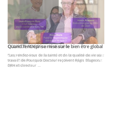
Yout
Quand l’entreprise mise sur le bien être global
Youtube
ndez-
"Les rendez-vous de la santé et de la qualité de vie au
cet
travail" de Pourquoi Docteur reçoivent Régis Blugeon,
DRH et directeur ...
Ecz
You
(3/3
Dans
vous
quot