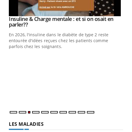
Youtube
Insuline & Charge mentale : et si on osait en
Youtube
Youtube
parler??
En 2026, l'insuline dans le diabète de type 2 reste
entourée d'idées reçues chez les patients comme
parfois chez les soignants.
Ecz
You
pour
L'ét
Vaca
Nos 
LES MALADIES