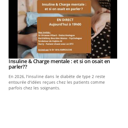
Insuline & Charge mentale : et si on osait en
Youtube
Youtube
parler??
En 2026, l'insuline dans le diabète de type 2 reste
entourée d'idées reçues chez les patients comme
parfois chez les soignants.
Eczéma Chronique des Mains : se préparer
Dia
Youtube
You
Youtube
pour l’été !
Le 
L'été arrive… et avec lui, un tout nouveau rythme de vie !
pers