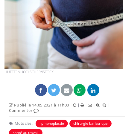
HUETTENHOELSCHER/ISTOCK
Publié le 14.05.2021 à 11h00
|
|
|
|
|
Commenter
Mots clés :
nymphoplastie
chirurgie bariatrique
santé au travail