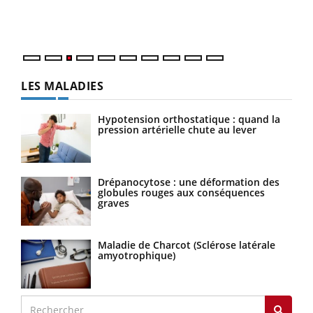
Vacances, plage, piscine, soleil, activités en plein air…
ques
Nos mains sont ...
LES MALADIES
Hypotension orthostatique : quand la
pression artérielle chute au lever
Drépanocytose : une déformation des
globules rouges aux conséquences
graves
Maladie de Charcot (Sclérose latérale
amyotrophique)