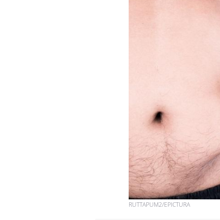
RUTTAPUM2/EPICTURA
Chikungunya, dengue,