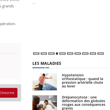
...
us grands
Y
L
n
opération.
c
m
LES MALADIES
Hypotension
orthostatique : quand la
pression artérielle chute
au lever
S'inscrire
Drépanocytose : une
déformation des globules
rouges aux conséquences
graves