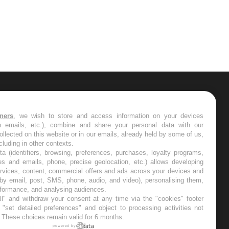
ER
tners
, we wish to store and access information on your devices
in emails, etc.), combine and share your personal data with our
s les semaines les meilleures
ollected on this website or in our emails, already held by some of us,
ncluding in other contexts.
ta (identifiers, browsing, preferences, purchases, loyalty programs,
es and emails, phone, precise geolocation, etc.) allows developing
ervices, content, commercial offers and ads across your devices and
 by email, post, SMS, phone, audio, and video), personalising them,
RE
rformance, and analysing audiences.
l" and withdraw your consent at any time via the "cookies" footer
"set detailed preferences" and object to processing activities not
. These choices remain valid for 6 months.
powered by