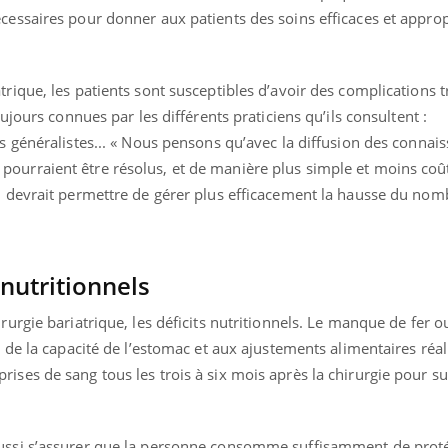
cessaires pour donner aux patients des soins efficaces et appro
rique, les patients sont susceptibles d’avoir des complications t
oujours connues par les différents praticiens qu’ils consultent :
ns généralistes... « Nous pensons qu’avec la diffusion des connais
ourraient être résolus, et de manière plus simple et moins coû
nce en fer : comprendre pour
ube
e, devrait permettre de gérer plus efficacement la hausse du nom
Youtube
enir
ue, irritabilité, brouillard mental ou
 alopécie… Les symptômes de la
nutritionnels
ce en fer sont multiples ce qui la rend
rurgie bariatrique, les déficits nutritionnels. Le manque de fer o
Insuline & Charge ment
Youtube
n de la capacité de l’estomac et aux ajustements alimentaires réal
Yout
osait en parler??
ises de sang tous les trois à six mois après la chirurgie pour sur
En 2026, l'insuline dans l
reste entourée d'idées re
patients comme parfois ch
ussi s’assurer que la personne consomme suffisamment de protéi