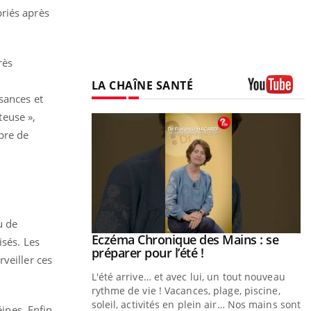
priés après
rès
LA CHAÎNE SANTÉ
sances et
Youtube
teuse »,
bre de
u de
ale : et si on
Eczéma Chronique des Mains : se
Youtube
isés. Les
ube
Youtube
préparer pour l’été !
veiller ces
e diabète de type 2
L'été arrive… et avec lui, un tout nouveau
çues chez les
rythme de vie ! Vacances, plage, piscine,
ez les soignants.
soleil, activités en plein air… Nos mains sont
nes. Enfin,