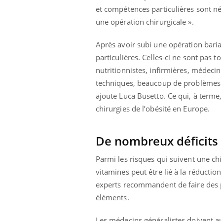
et compétences particulières sont né
une opération chirurgicale ».
Après avoir subi une opération bariat
particulières. Celles-ci ne sont pas t
nutritionnistes, infirmières, médeci
techniques, beaucoup de problèmes p
Care
Yout
ajoute Luca Busetto. Ce qui, à term
prév
chirurgies de l’obésité en Europe.
Fatig
même
De nombreux déficits 
caren
...
Parmi les risques qui suivent une chi
Eczéma Chronique des Mains :
Youtube
vitamines peut être lié à la réductio
Youtube
expliquer ma maladie
experts recommandent de faire des pr
Il y a des sujets qui sont faciles à aborder...
éléments.
d'autres non ! D'un côté, poser des questions
sur la maladie d'un proche c'est montrer ...
Les médecins généralistes doivent a