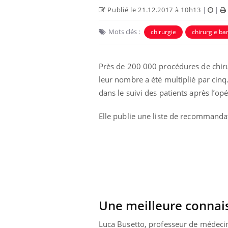
West Nile : que se passe-t-
il dans le sud de la France ?
Publié le 21.12.2017 à 10h13
|
|
Mots clés :
chirurgie
chirurgie bar
Les médicaments GLP-1
protègent-ils aussi les os ?
Près de 200 000 procédures de chiru
leur nombre a été multiplié par cin
Cytomégalovirus : ce qui
change dans la prise en
dans le suivi des patients après l’opé
charge des femmes
enceintes
Elle publie une liste de recommanda
Une meilleure connai
Luca Busetto, professeur de médecine