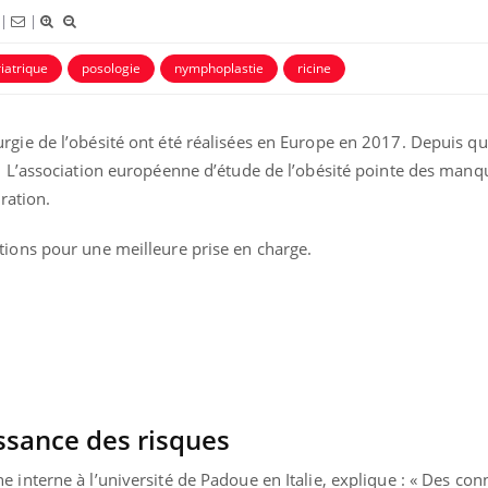
dormir la nuit ?
le risq
grimpe-t
|
|
iatrique
posologie
nymphoplastie
ricine
VIH : la fin du comprimé
Le Viagr
tous les jours se profile-t-
la propa
elle enfin ?
rgie de l’obésité ont été réalisées en Europe en 2017. Depuis qu
q. L’association européenne d’étude de l’obésité pointe des man
Pourquoi votre ventre
Pourquo
gâche-t-il les premiers
protéine
ration.
jours de vos vacances ?
finalem
tions pour une meilleure prise en charge.
ssance des risques
 interne à l’université de Padoue en Italie, explique : « Des co