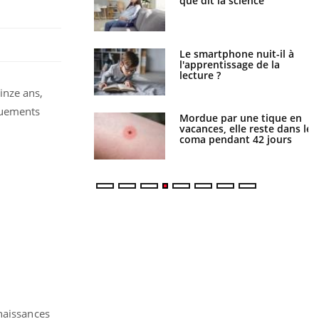
ue de noyade
que dit la science
-il ?
a pourrait-il freiner
Le smartphone nuit-il à
gation du cancer ?
l'apprentissage de la
lecture ?
inze ans,
quements
i manger moins de
Mordue par une tique en
s pourrait
vacances, elle reste dans le
ent être bénéfique
coma pendant 42 jours
nnaissances