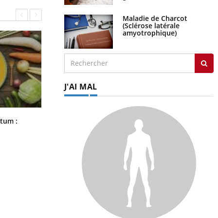
Maladie de Charcot
(Sclérose latérale
amyotrophique)
J'AI MAL
Comment nous percevons le chaud
rtum :
et le froid : une recherche éclaire le
sujet