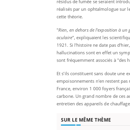
résidus de fumée se seraient intro
les ce qui la rend
patients comme parfois chez les soignants.
sole
sont
réalisés par un ophtalmologue sur l
cette théorie.
"
Rien, en dehors de l'exposition à un 
oculaire
", expliquaient les scientifiq
1921.
Si l'histoire ne date pas d'hier
hallucinations sont en effet un sym
sont fréquemment associés à "des h
Et s’ils constituent sans doute une e
empoisonnements n'en restent pas m
France,
environ 1 000 foyers frança
carbone. Un grand nombre de ces acci
entretien des appareils de chauffag
SUR LE MÊME THÈME