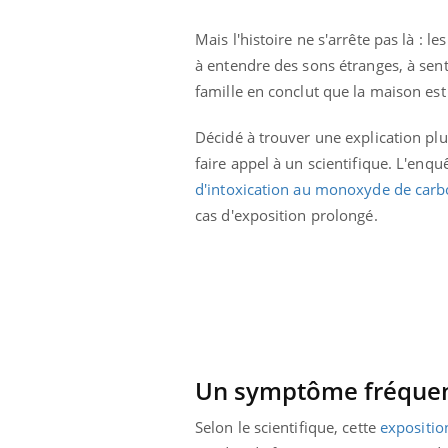
Mais l'histoire ne s'arrête pas là : 
à entendre des sons étranges, à sent
famille en conclut que la maison es
Décidé à trouver une explication p
faire appel à un scientifique. L'enqu
d'intoxication au monoxyde de car
cas d'exposition prolongé.
prendre pour
Insuline & Charge mentale : et si on
Ecz
Youtube
You
Youtube
osait en parler??
pré
Un symptôme fréquent
llard mental ou
En 2026, l'insuline dans le diabète de type 2
L'ét
Selon le scientifique, cette
expositi
tômes de la
reste entourée d'idées reçues chez les
ryth