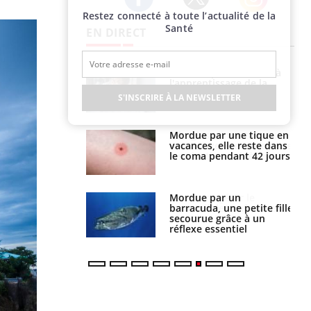
Restez connecté à toute l’actualité de la
Twitter
Facebook
Instagram
Santé
EN DIRECT
phone nuit-il à
Légionellose en Suisse :
tissage de la
quelle est l’origine de la
?
contamination ?
S'INSCRIRE À LA NEWSLETTER
par une tique en
Allergies alimentaires :
, elle reste dans
une nouvelle arme contre
 pendant 42 jours
les réactions sévères
par un
Comment gérer le
a, une petite fille
sommeil des enfants en
e grâce à un
vacances ?
essentiel