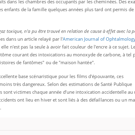
duits dans les chambres des occupants par les cheminées. Des e
il, activités en plein air… Nos mains
défis, mais ...
 ...
es enfants de la famille quelques années plus tard ont permis de
gaz toxique, n'a pu être trouvé en relation de cause à effet avec la 
ues dans un article relayé par l'
American Journal of Ophtalmolog
, elle n'est pas la seule à avoir fait couleur de l'encre à ce sujet. L
ptôme courant des intoxications au monoxyde de carbone, à tel po
istoires de fantômes" ou de "maison hantée".
xcellente base scénaristique pour les films d'épouvante, ces
oins très dangereux. Selon des estimations de Santé Publique
is sont victimes chaque année d’une intoxication accidentelle a
dents ont lieu en hiver et sont liés à des défaillances ou un m
e.