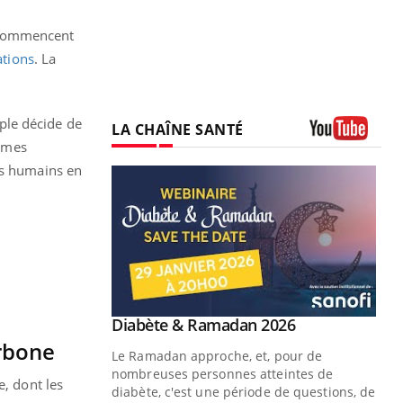
s, commencent
ations
. La
ple décide de
LA CHAÎNE SANTÉ
times
Youtube
es humains en
Youtube
2026
Un « jumeau numérique » pour
Youtube
faciliter l’accès à la médecine
rbone
 pour de
Youtube
préventive
teintes de
e, dont les
Un établissement lié à un groupe
e de questions, de