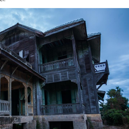
Le Viagra pourrait-il
Le smart
freiner la propagation du
l'appren
cancer ?
lecture 
Pourquoi manger moins
Mordue 
de protéines pourrait
vacances
finalement être bénéfique
le coma
Grossesse et chaleur : ce
Mordue 
que dit la science
barracud
secouru
réflexe 