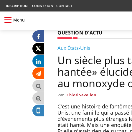
INSCRIPTION
CONNEXION
CONTACT
Menu
QUESTION D'ACTU
Aux États-Unis
Un siècle plus 
hantée» élucidé
au monoxyde d
Par
Chloé Savellon
C'est une histoire de fantôme
Unis, une famille qui a passé 
d'événements plus étranges les
était hanté. Mais une enquête
Et elle n'avait rien de surnatur