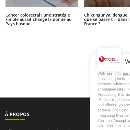
Cancer colorectal : une stratégie
Chikungunya, dengue, 
simple aurait changé la donne au
que se passe-t-il dans 
Pays basque
France ?
W
With our 225
par
(cookies, pixels 
partners, whether c
or obtained later, i
Processing this da
IP, postal address
and offering you s
À PROPOS
NEWSLETT
screens (including
measuring their pe
You can "accept al
Recevez toute
Données personnelles et cookies
link
. You can also 
infos santé