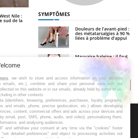
SYMPTÔMES
Les médicaments GLP-1 protègent-
West Nile :
ils aussi les os ?
le sud de la
Douleurs de l’avant-pied :
des métatarsalgies à 90 %
liées à problème d’appui
Mauvaise haleine : il faut
améliorer l’hygiène
bucco-dentaire
elcome
tners
, we wish to store and access information on your devices
in emails, etc.), combine and share your personal data with our
ollected on this website or in our emails, already held by some of us,
ncluding in other contexts.
ta (identifiers, browsing, preferences, purchases, loyalty programs,
es and emails, phone, precise geolocation, etc.) allows developing
ervices, content, commercial offers and ads across your devices and
ER
 by email, post, SMS, phone, audio, and video), personalising them,
rformance, and analysing audiences.
l" and withdraw your consent at any time via the "cookies" footer
s les semaines les meilleures
"set detailed preferences" and object to processing activities not