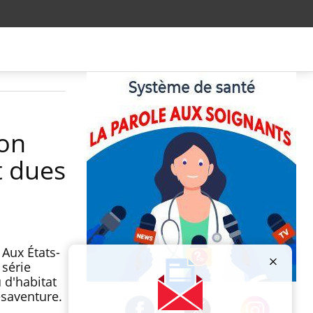
son
t dues
Aux États-
 série
 d'habitat
Publicité
ésaventure.