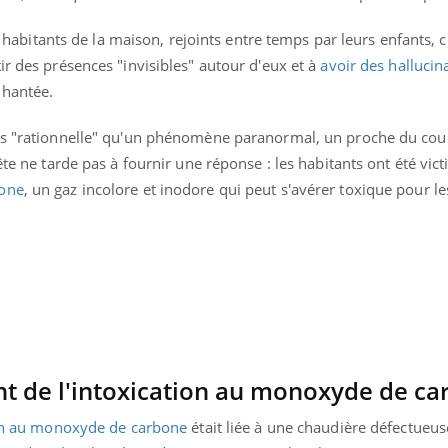
les habitants de la maison, rejoints entre temps par leurs enfant
ir des présences "invisibles" autour d'eux et à
avoir des hallucin
t hantée.
lus "rationnelle" qu'un phénomène paranormal, un proche du cou
ête ne tarde pas à fournir une réponse : les habitants ont été vic
bone
,
un gaz incolore et inodore qui peut s'avérer toxique pour l
éma Chronique des Mains : se
Diabète & Ramadan 
tube
Youtube
Youtube
parer pour l’été !
 de l'intoxication au monoxyde de ca
Le Ramadan approche, et,
é arrive… et avec lui, un tout nouveau
nombreuses personnes at
on au monoxyde de carbone
était liée à une chaudière défectueus
me de vie ! Vacances, plage, piscine,
diabète, c'est une périod