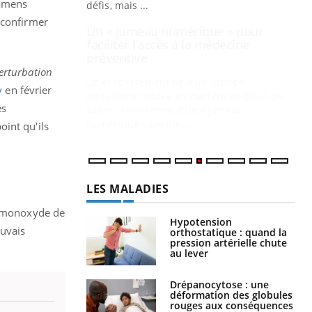
xamens
mutualiste innove en matière de bilan de
santé : l'utilisation d'un « jumeau
 confirmer
CO
You
numérique » permet ...
Cou
nou
perturbation
bou
y
en février
épi
es
int qu'ils
LES MALADIES
Hypotension
u monoxyde de
orthostatique : quand la
pression artérielle chute
auvais
au lever
Drépanocytose : une
déformation des globules
rouges aux conséquences
graves