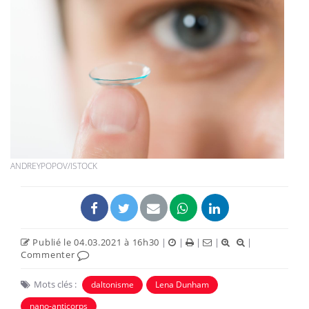
ANDREYPOPOV/ISTOCK
Publié le 04.03.2021 à 16h30
|
|
|
|
|
Commenter
Mots clés :
daltonisme
Lena Dunham
nano-anticorps