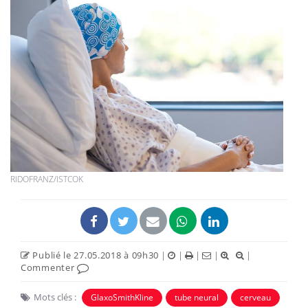
RIDOFRANZ/ISTCOK
Publié le 27.05.2018 à 09h30
|
|
|
|
|
Commenter
Mots clés :
GlaxoSmithKline
tube neural
cerveau