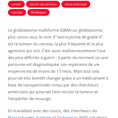
cancer
cancer du cerveau
nano-anticorps
trachée
Mediapart
Le
glioblastome multiforme
(
GBM) ou
glioblastome,
plus connu sous le nom d'"astrocytome de grade 4",
est la tumeur du cerveau la plus fréquente et la plus
agressive qui soit. C’est aussi malheureusement l’une
des plus difficiles à guérir : à partir du moment où une
personne est diagnostiquée, son espérance de vie
moyenne est de moins de 15 mois. Mais tout cela
pourrait très bientôt changer grâce à un médicament à
base de nanoparticules conçu par des chercheurs
américains qui pourrait faire reculer la tumeur et
l’empêcher de ressurgir.
En travaillant avec des souris, des chercheurs du
Massachusetts Institute of Technology (MIT)
ont réussi