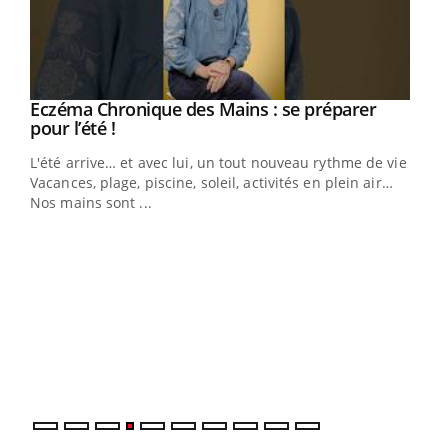
Eczéma Chronique des Mains : se préparer
Youtube
Youtube
pour l’été !
L'été arrive… et avec lui, un tout nouveau rythme de vie !
Vacances, plage, piscine, soleil, activités en plein air…
Nos mains sont ...
Youtube
Diabète & Ramadan 2026
Un 
Youtube
You
à l
Un é
mati
numé