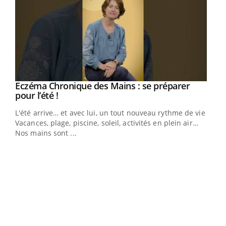
Eczéma Chronique des Mains : se préparer
Youtube
Youtube
pour l’été !
L'été arrive… et avec lui, un tout nouveau rythme de vie !
Vacances, plage, piscine, soleil, activités en plein air…
Nos mains sont ...
Dia
You
Le 
pers
ques