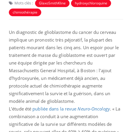
Mots clés :
GlaxoSmithKline
hydroxychloroquine
chimiothérapie
Un diagnostic de glioblastome du cancer du cerveau
implique un pronostic très péjoratif, la plupart des
patients mourant dans les cinq ans. Un espoir pour le
traitement de masse du glioblastome est ouvert par
une équipe dirigée par les chercheurs du
Massachusetts General Hospital, à Boston : l'ajout
d'hydroxyurée, un médicament déjà ancien, au
protocole actuel de chimiothérapie augmente
significativement la survie et la guérison, dans un
modèle animal de glioblastome.
L’étude été
publiée dans la revue
Neuro-Oncology
. « La
combinaison a conduit à une augmentation
significative de la survie sur différents modèles de
souris, cela pouvant aller de 40% à 60% de guérison »,