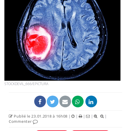
STOCKDEVIL_666/EPICTURA
Publié le 23.01.2018 à 16h08
|
|
|
|
|
Commenter