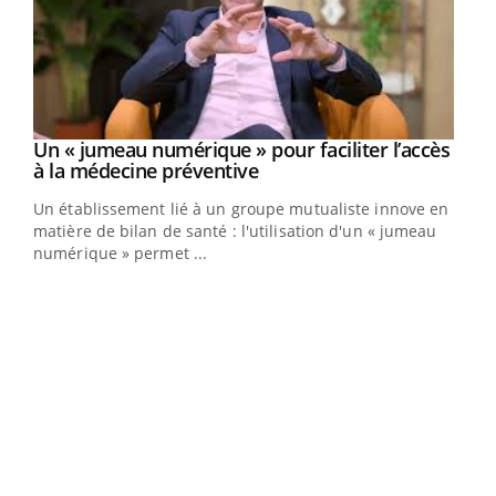
Un « jumeau numérique » pour faciliter l’accès
Youtube
Youtube
à la médecine préventive
Un établissement lié à un groupe mutualiste innove en
e
matière de bilan de santé : l'utilisation d'un « jumeau
numérique » permet ...
COU
You
Coup
vous
épis