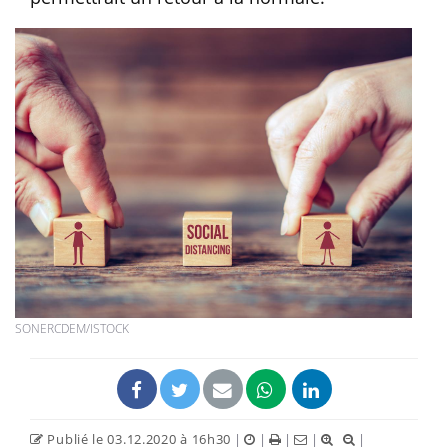
SONERCDEM/ISTOCK
Publié le 03.12.2020 à 16h30
|
|
|
|
|