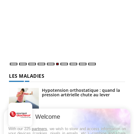
COU
You
Coup
vous
épis
LES MALADIES
Hypotension orthostatique : quand la
pression artérielle chute au lever
Welcome
Drépanocytose : une déformation des
globules rouges aux conséquences
graves
With our 225
partners
, we wish to store and access information on
your devices (cookies, pixels in emails, etc.), combine and share