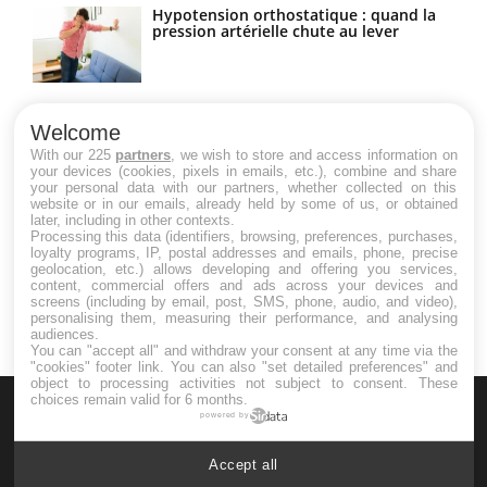
Hypotension orthostatique : quand la
pression artérielle chute au lever
Drépanocytose : une déformation des
globules rouges aux conséquences
Welcome
graves
With our 225
partners
, we wish to store and access information on
your devices (cookies, pixels in emails, etc.), combine and share
your personal data with our partners, whether collected on this
website or in our emails, already held by some of us, or obtained
Maladie de Charcot (Sclérose latérale
later, including in other contexts.
amyotrophique)
Processing this data (identifiers, browsing, preferences, purchases,
loyalty programs, IP, postal addresses and emails, phone, precise
geolocation, etc.) allows developing and offering you services,
content, commercial offers and ads across your devices and
screens (including by email, post, SMS, phone, audio, and video),
personalising them, measuring their performance, and analysing
audiences.
You can "accept all" and withdraw your consent at any time via the
"cookies" footer link
. You can also "set detailed preferences" and
object to processing activities not subject to consent. These
choices remain valid for 6 months.
powered by
Accept all