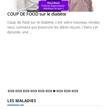
Youtube
cès
COUP DE FOOD sur le diabète
Youtube
Coup de food sur le diabète, c'est votre nouveau rendez-
 en
vous culinaire qui bouscule les idées reçues ! Dans cet
u
épisode, une ...
Qua
You
"Les
trav
DRH 
LES MALADIES