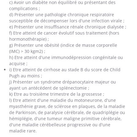
c) Avoir un diabète non équilibré ou présentant des
complications ;
d) Présenter une pathologie chronique respiratoire
susceptible de décompenser lors d'une infection virale ;
e) Présenter une insuffisance rénale chronique dialysée ;
f) Etre atteint de cancer évolutif sous traitement (hors
hormonothérapie) ;
g) Présenter une obésité (indice de masse corporelle
(IMC) > 30 kgm2) ;
h) Etre atteint d'une immunodépression congénitale ou
acquise ;
i) Etre atteint de cirrhose au stade B du score de Child
Pugh au moins ;
j) Présenter un syndrome drépanocytaire majeur ou
ayant un antécédent de splénectomie ;
k) Etre au troisième trimestre de la grossesse ;
l) Etre atteint d'une maladie du motoneurone, d'une
myasthénie grave, de sclérose en plaques, de la maladie
de Parkinson, de paralysie cérébrale, de quadriplégie ou
hémiplégie, d'une tumeur maligne primitive cérébrale,
d'une maladie cérébelleuse progressive ou d'une
maladie rare.