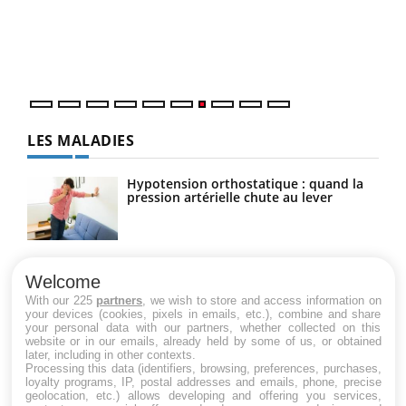
"Les rendez-vous de la santé et de la qualité de vie au
Dans
travail" de Pourquoi Docteur reçoivent Régis Blugeon,
vous
DRH et directeur ...
quot
LES MALADIES
Hypotension orthostatique : quand la
pression artérielle chute au lever
Drépanocytose : une déformation des
globules rouges aux conséquences
Welcome
graves
With our 225
partners
, we wish to store and access information on
your devices (cookies, pixels in emails, etc.), combine and share
your personal data with our partners, whether collected on this
website or in our emails, already held by some of us, or obtained
Maladie de Charcot (Sclérose latérale
later, including in other contexts.
amyotrophique)
Processing this data (identifiers, browsing, preferences, purchases,
loyalty programs, IP, postal addresses and emails, phone, precise
geolocation, etc.) allows developing and offering you services,