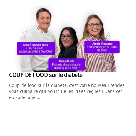
Youtube
Youtube
COUP DE FOOD sur le diabète
Youtube
Coup de food sur le diabète, c'est votre nouveau rendez-
vous culinaire qui bouscule les idées reçues ! Dans cet
épisode, une ...
Yout
Quand l’entreprise mise sur le bien être global
Ecz
Youtube
You
(3/3