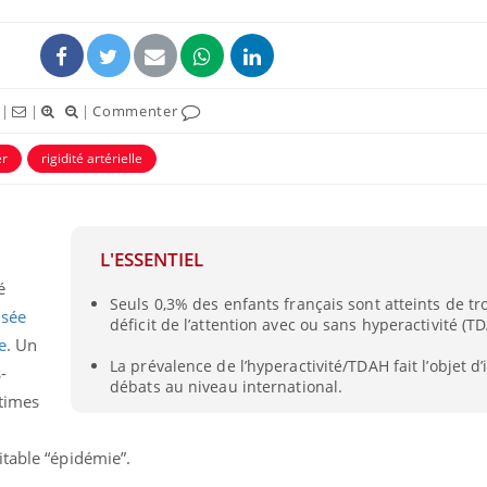
|
|
|
Commenter
er
rigidité artérielle
ence en fer : comprendre pour
Insuline & Charge ment
tube
Youtube
Youtube
Yout
venir
osait en parler??
L'ESSENTIEL
gue, irritabilité, brouillard mental ou
En 2026, l'insuline dans l
e alopécie… Les symptômes de la
reste entourée d'idées re
é
Seuls 0,3% des enfants français sont atteints de tr
nce en fer sont multiples ce qui la rend
patients comme parfois ch
asée
déficit de l’attention avec ou sans hyperactivité (T
e
. Un
La prévalence de l’hyperactivité/TDAH fait l’objet d
-
débats au niveau international.
ctimes
itable “épidémie”.