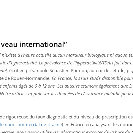
iveau international”
l n’existe à l’heure actuelle aucun marqueur biologique ni aucun t
tic d’hyperactivité. La prévalence de l’hyperactivité/TDAH fait donc 
onal,
écrit en préambule Sébastien Ponnou, auteur de l’étude, ps
rsité de Rouen-Normandie.
En France, la seule étude disponible poi
s enfants âgés de 6 à 12 ans. Les auteurs estiment également que 
Notre article s’appuie sur les données de l’Assurance maladie pour 
.
ude rigoureuse du taux diagnostic et du niveau de prescription d
le nom commercial de ritaline
)
en France en analysant les donn
pective, nous avons utilisé les informations extraites de la base du