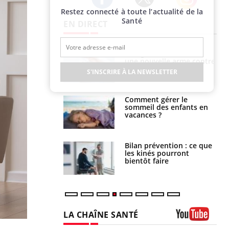
Restez connecté à toute l’actualité de la
Twitter
Facebook
Instagram
Santé
EN DIRECT
par une tique en
Allergies alimentaires :
, elle reste dans
une nouvelle arme contre
 pendant 42 jours
les réactions sévères
S'INSCRIRE À LA NEWSLETTER
par un
Comment gérer le
a, une petite fille
sommeil des enfants en
e grâce à un
vacances ?
essentiel
lose en Suisse :
Bilan prévention : ce que
st l’origine de la
les kinés pourront
nation ?
bientôt faire
LA CHAÎNE SANTÉ
Youtube