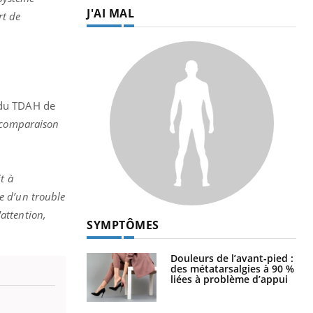
J'AI MAL
rt de
e du TDAH de
n comparaison
it à
re d’un trouble
'attention,
SYMPTÔMES
Douleurs de l’avant-pied :
des métatarsalgies à 90 %
liées à problème d’appui