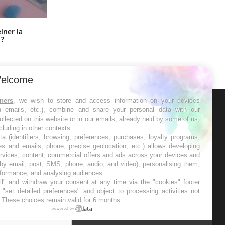
Pourquoi manger moins de
einer la
protéines pourrait finalement être
 ?
bénéfique
elcome
tners
, we wish to store and access information on your devices
in emails, etc.), combine and share your personal data with our
ER
ollected on this website or in our emails, already held by some of us,
ncluding in other contexts.
ta (identifiers, browsing, preferences, purchases, loyalty programs,
s les semaines les meilleures
es and emails, phone, precise geolocation, etc.) allows developing
ervices, content, commercial offers and ads across your devices and
 by email, post, SMS, phone, audio, and video), personalising them,
rformance, and analysing audiences.
l" and withdraw your consent at any time via the "cookies" footer
"set detailed preferences" and object to processing activities not
. These choices remain valid for 6 months.
RE
powered by