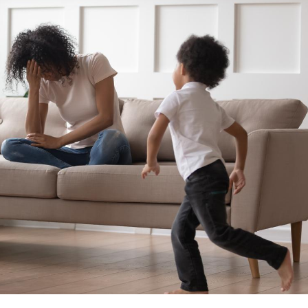
Pourquoi manger moins
Mordue 
de protéines pourrait
vacances
finalement être bénéfique
le coma
Grossesse et chaleur : ce
Mordue 
que dit la science
barracud
secouru
réflexe 
Le smartphone nuit-il à
Légionel
l'apprentissage de la
quelle e
lecture ?
contami