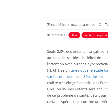
Publié le 07.10.2020 à 09h00
|
|
Mots clés :
TCA
secteur hospitali
Eczéma Chronique des Mains :
Car
Youtube
You
Youtube
expliquer ma maladie
pré
Seuls 0,3% des enfants français sont
atteints de troubles de déficit de
Il y a des sujets qui sont faciles à aborder...
Fati
d'autres non ! D'un côté, poser des
mêm
l’attention avec ou sans hyperactivit
questions sur la maladie d'un proche c'est
care
(TDAH), selon
une nouvelle étude b
montrer ...
...
sur les données de la Sécurité social
chiffre très éloigné de celui des Etats
Unis, où 9% des enfants
seraient vi
de ce problème de santé, décrit par
certains spécialistes comme une vér