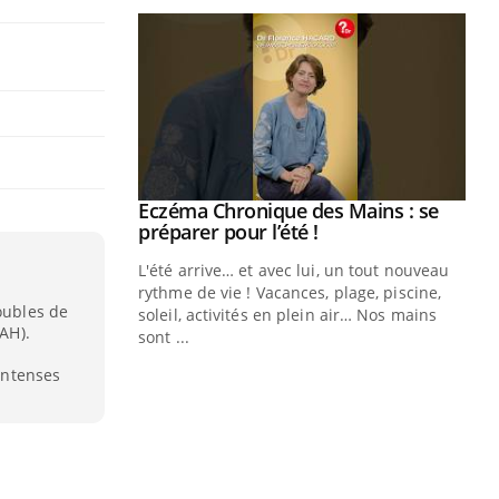
ale : et si on
Eczéma Chronique des Mains : se
Youtube
ube
Youtube
préparer pour l’été !
e diabète de type 2
L'été arrive… et avec lui, un tout nouveau
çues chez les
rythme de vie ! Vacances, plage, piscine,
oubles de
ez les soignants.
soleil, activités en plein air… Nos mains
DAH).
sont ...
Di
You
’intenses
Le 
nom
dia
défi