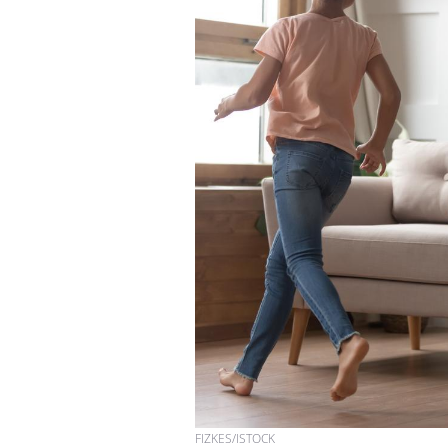
Pourquoi votre ventre
gâche-t-il les premiers
jours de vos vacances ?
Fortes chaleurs :
pourquoi le risque de
noyade grimpe-t-il ?
Le Viagra pourrait-il
freiner la propagation du
cancer ?
FIZKES/ISTOCK