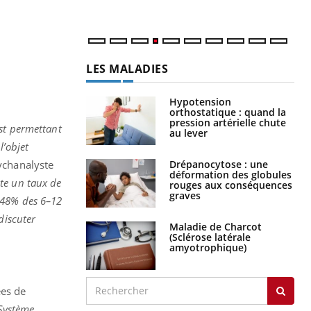
LES MALADIES
Hypotension
orthostatique : quand la
pression artérielle chute
est permettant
au lever
l’objet
Drépanocytose : une
ychanalyste
déformation des globules
nte un taux de
rouges aux conséquences
graves
3,48% des 6–12
discuter
Maladie de Charcot
(Sclérose latérale
amyotrophique)
u
ées de
 Système