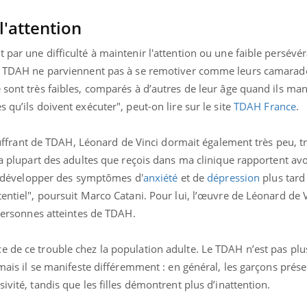
l'attention
 par une difficulté à maintenir l'attention ou une faible persévé
ec TDAH ne parviennent pas à se remotiver comme leurs camarade
 sont très faibles, comparés à d’autres de leur âge quand ils ma
 qu’ils doivent exécuter", peut-on lire sur le site
TDAH France
.
ant de TDAH, Léonard de Vinci dormait également très peu, tra
"La plupart des adultes que reçois dans ma clinique rapportent avo
ais développer des symptômes d'
anxiété
et de
dépression
plus tard 
tentiel", poursuit Marco Catani. Pour lui, l’œuvre de Léonard de V
 personnes atteintes de TDAH.
e de ce trouble chez la population adulte. Le TDAH n’est pas plu
 mais il se manifeste différemment : en général, les garçons prés
ivité, tandis que les filles démontrent plus d’inattention.