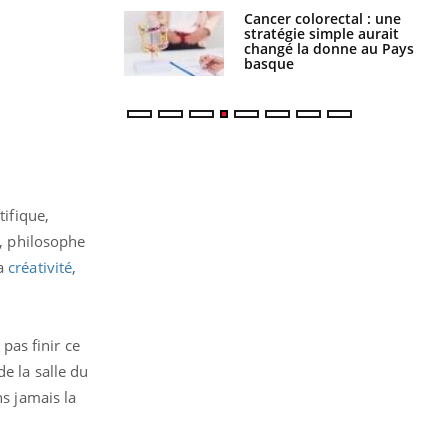
e à risque : ce jus
Cancer colorectal : une
attire l'attention
stratégie simple aurait
rcheurs
changé la donne au Pays
basque
tifique,
e, philosophe
la
créativité
,
pas finir ce
e la salle du
ns jamais la