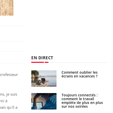
EN DIRECT
us : un cas
Comment oublier les
professeur
chez un touriste
écrans en vacances ?
ce
ns, je suis
é infantile : un
Toujours connectés :
s’interroge sur
comment le travail
nci à
x élevé en France
empiète de plus en plus
sur nos soirées
is qu'il a