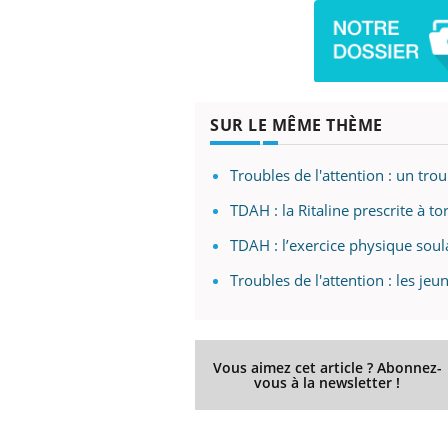
Eczéma Chronique des Mains :
Car
Youtube
You
Youtube
expliquer ma maladie
pré
SUR LE MÊME THÈME
Il y a des sujets qui sont faciles à aborder...
Fati
d'autres non ! D'un côté, poser des
mêm
Troubles de l'attention : un tr
questions sur la maladie d'un proche c'est
care
montrer ...
...
TDAH : la Ritaline prescrite à tor
TDAH : l’exercice physique sou
Troubles de l'attention : les je
Vous aimez cet article ? Abonnez-
vous à la newsletter !