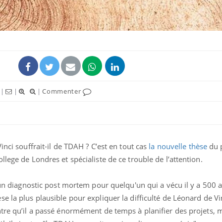
|
|
|
Commenter
Bébés, jeunes enfants :
Hantavir
inci souffrait-il de TDAH ? C’est en tout cas
la nouvelle thèse
du 
quelle trousse à
détecté 
pharmacie pour les
en Fran
lege de Londres et spécialiste de ce trouble de l’attention.
vacances ?
 un diagnostic post mortem pour quelqu'un qui a vécu il y a 500 a
Syndrome métabolique :
Mortalit
quels sont les meilleurs
rapport 
e la plus plausible pour expliquer la difficulté de Léonard de Vi
exercices physiques ?
son tau
tre qu’il a passé énormément de temps à planifier des projets, ma