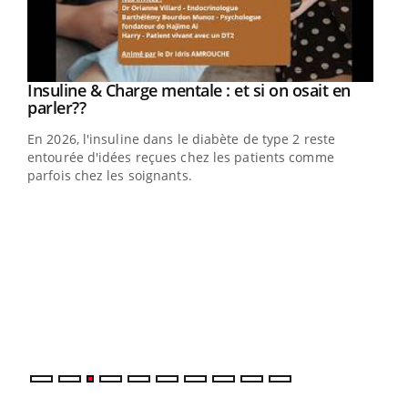
Youtube
Insuline & Charge mentale : et si on osait en
Youtube
Youtube
parler??
En 2026, l'insuline dans le diabète de type 2 reste
entourée d'idées reçues chez les patients comme
parfois chez les soignants.
Ecz
You
pour
L'ét
Vaca
Nos 