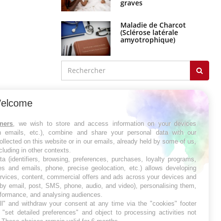
Maladie de Charcot
(Sclérose latérale
amyotrophique)
J'AI MAL
elcome
tners
, we wish to store and access information on your devices
in emails, etc.), combine and share your personal data with our
ollected on this website or in our emails, already held by some of us,
ncluding in other contexts.
ta (identifiers, browsing, preferences, purchases, loyalty programs,
es and emails, phone, precise geolocation, etc.) allows developing
ervices, content, commercial offers and ads across your devices and
 by email, post, SMS, phone, audio, and video), personalising them,
rformance, and analysing audiences.
l" and withdraw your consent at any time via the "cookies" footer
"set detailed preferences" and object to processing activities not