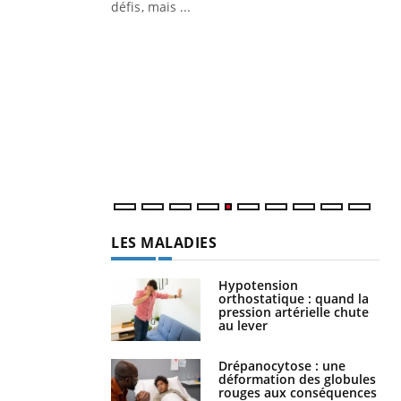
mutualiste innove en matière de bilan de
défis, mais ...
santé : l'utilisation d'un « jumeau
CO
You
numérique » permet ...
Cou
nou
bou
épi
LES MALADIES
Hypotension
orthostatique : quand la
pression artérielle chute
au lever
Drépanocytose : une
déformation des globules
rouges aux conséquences
graves