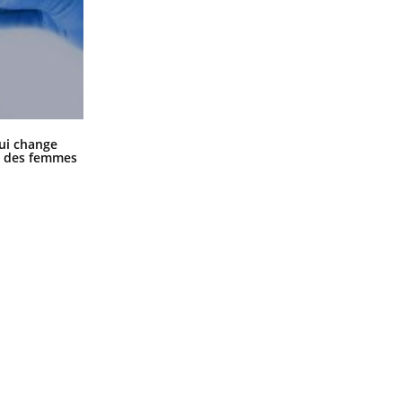
La sieste empêche-t-elle de dormir
ui change
la nuit ?
ge des femmes