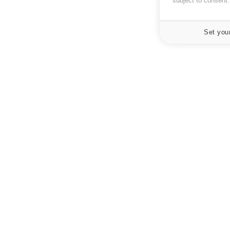
subject to consent
Set you
À PROPOS
NEWSLETT
Recevez toute
Données personnelles et cookies
infos santé