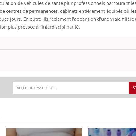
rculation de véhicules de santé pluriprofessionnels parcourant l
n de centres de permanences, cabinets entièrement équipés où l
es jours. En outre, ils réclament l'apparition d'une vraie filière 
n plus précoce à l'interdisciplinarité.
Grossesse et chaleur : ce
que dit la science
Le smartphone nuit-il à
l'apprentissage de la
lecture ?
Mordue par une tique en
S
vacances, elle reste dans
le coma pendant 42 jours
S