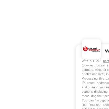
W
With our 225
par
(cookies, pixels 
partners, whether c
or obtained later, i
Processing this da
IP, postal address
and offering you s
screens (including
measuring their pe
You can "accept al
link
. You can also 