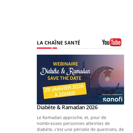
LA CHAÎNE SANTÉ
Youtube
Youtube
Diabète & Ramadan 2026
Un « jumeau numérique » pour
Youtube
Youtube
faciliter l’accès à la médecine
Le Ramadan approche, et, pour de
Youtube
préventive
nombreuses personnes atteintes de
Un établissement lié à un groupe
diabète, c'est une période de questions, de