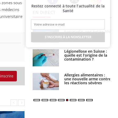
es zones sous
Restez connecté à toute l’actualité de la
Twitter
Facebook
Instagram
es médecins
Santé
EN DIRECT
universitaire
Mordue par un
Comment gérer le
barracuda, une petite fille
sommeil des enfants en
secourue grâce à un
vacances ?
S'INSCRIRE À LA NEWSLETTER
réflexe essentiel
Légionellose en Suisse :
Bilan prévention : ce que
quelle est l’origine de la
les kinés pourront
contamination ?
bientôt faire
Allergies alimentaires :
TDAH : quel est ce
'inscrire
une nouvelle arme contre
traitement autorisé aux
les réactions sévères
États-Unis ?