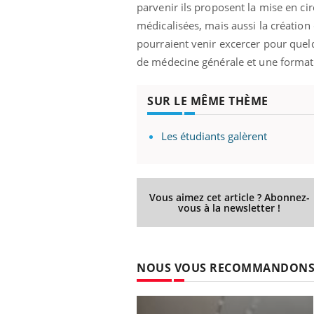
parvenir ils proposent la mise en ci
médicalisées, mais aussi la créatio
pourraient venir excercer pour quelqu
de médecine générale et une formatio
e empêche-t-elle
Fortes chaleurs :
 la nuit ?
pourquoi le risque de
noyade grimpe-t-il ?
SUR LE MÊME THÈME
Les étudiants galèrent
 fin du comprimé
Le Viagra pourrait-il
jours se profile-t-
freiner la propagation du
n ?
cancer ?
Vous aimez cet article ? Abonnez-
 votre ventre
Pourquoi manger moins
vous à la newsletter !
l les premiers
de protéines pourrait
 vos vacances ?
finalement être bénéfique
NOUS VOUS RECOMMANDON