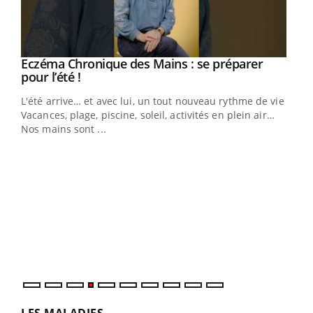
Eczéma Chronique des Mains : se préparer
Youtube
Youtube
pour l’été !
L'été arrive… et avec lui, un tout nouveau rythme de vie !
Vacances, plage, piscine, soleil, activités en plein air…
Nos mains sont ...
Youtube
Diabète & Ramadan 2026
Un 
Youtube
You
à l
Le Ramadan approche, et, pour de nombreuses
Un é
personnes atteintes de diabète, c'est une période de
mati
questions, de défis, mais ...
numé
LES MALADIES