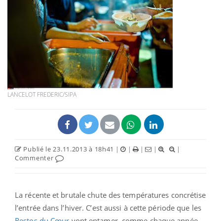
LANCELOT FREDERIC/SIPA
Publié le 23.11.2013 à 18h41
|
|
|
|
|
Commenter
La récente et brutale chute des températures concrétise
l’entrée dans l’hiver. C’est aussi à cette période que les
Restos du Cœur
vont entamer, comme chaque année