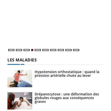
Dia
You
Le 
pers
ques
LES MALADIES
Hypotension orthostatique : quand la
pression artérielle chute au lever
Drépanocytose : une déformation des
globules rouges aux conséquences
graves