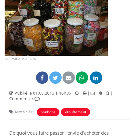
MCT/SIPAUSA/SIPA
Publié le 01.08.2013 à 16h36
|
|
|
|
|
Commenter
Mots clés :
bonbons
étouffement
De quoi vous faire passer l'envie d'acheter des