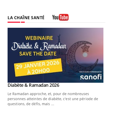
LA CHAÎNE SANTÉ
Youtube
Youtube
Diabète & Ramadan 2026
Un « jumeau numérique » pour faciliter l’accès
Youtube
Youtube
Youtube
à la médecine préventive
Le Ramadan approche, et, pour de nombreuses
Un établissement lié à un groupe mutualiste innove en
personnes atteintes de diabète, c'est une période de
matière de bilan de santé : l'utilisation d'un « jumeau
questions, de défis, mais ...
numérique » permet ...