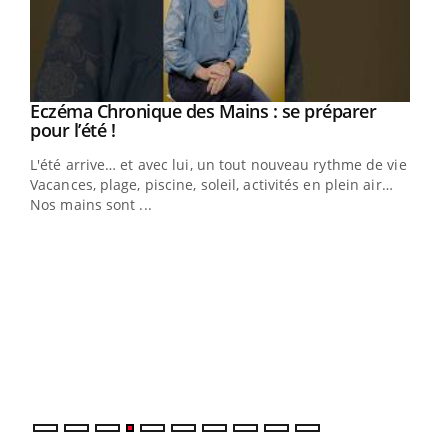
Eczéma Chronique des Mains : se préparer
Youtube
Youtube
pour l’été !
L'été arrive… et avec lui, un tout nouveau rythme de vie !
Vacances, plage, piscine, soleil, activités en plein air…
Nos mains sont ...
Dia
You
Le 
pers
ques