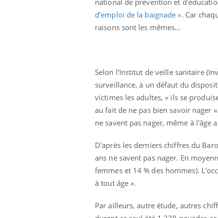
national de prévention et d'éducati
d’emploi de la baignade »
. Car chaq
raisons sont les mêmes...
Selon l'Institut de veille sanitaire 
surveillance, à un défaut du disposi
 Mains :
Carence en fer : comprendre pour
Ins
Youtube
You
victimes les adultes, « ils se produ
Youtube
Youtube
prévenir
osa
au fait de ne pas bien savoir nager 
aciles à aborder...
Fatigue, irritabilité, brouillard mental ou
En 2
ne savent pas nager, même à l'âge a
poser des
même alopécie… Les symptômes de la
rest
'un proche c'est
carence en fer sont multiples ce qui la rend
pat
D'après les derniers chiffres du B
...
ans ne savent pas nager. En moyenne
femmes et 14 % des hommes). L'occas
à tout âge ».
Par ailleurs, autre étude, autres c
durant ce seul été 1 238 noyades ac