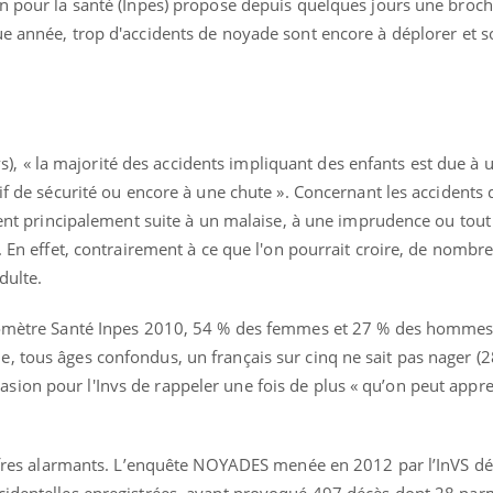
on pour la santé (Inpes) propose depuis quelques jours une broc
ue année, trop d'accidents de noyade sont encore à déplorer et s
(Invs), « la majorité des accidents impliquant des enfants est due 
tif de sécurité ou encore à une chute ». Concernant les accidents
uline & Charge mentale : et si on
tube
isent principalement suite à un malaise, à une imprudence ou to
Youtube
it en parler??
». En effet, contrairement à ce que l'on pourrait croire, de nombr
026, l'insuline dans le diabète de type 2
dulte.
e entourée d'idées reçues chez les
ients comme parfois chez les soignants.
aromètre Santé Inpes 2010, 54 % des femmes et 27 % des hommes
, tous âges confondus, un français sur cinq ne sait pas nager (
ion pour l'Invs de rappeler une fois de plus « qu’on peut appr
hiffres alarmants. L’enquête NOYADES menée en 2012 par l’InVS dé
cidentelles enregistrées, ayant provoqué 497 décès dont 28 par