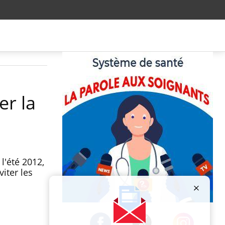
er la
l'été 2012,
iter les
Publicité