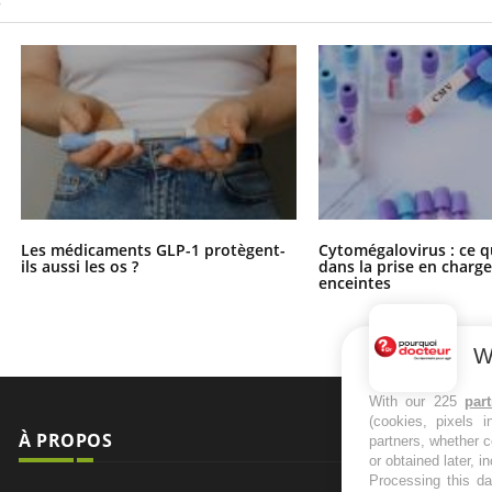
S
Les médicaments GLP-1 protègent-
Cytomégalovirus : ce q
ils aussi les os ?
dans la prise en char
enceintes
W
With our 225
par
(cookies, pixels 
À PROPOS
NEWSLETT
partners, whether c
or obtained later, i
Processing this da