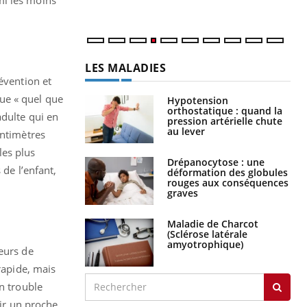
num
LES MALADIES
évention et
que « quel que
Hypotension
orthostatique : quand la
 adulte qui en
pression artérielle chute
au lever
entimètres
les plus
Drépanocytose : une
 de l’enfant,
déformation des globules
rouges aux conséquences
graves
Maladie de Charcot
(Sclérose latérale
amyotrophique)
eurs de
rapide, mais
n trouble
nir un proche