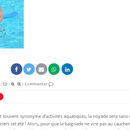
Fortes chaleurs :
pourquoi le risque de
noyade grimpe-t-il ?
Le Viagra pourrait-il
freiner la propagation du
cancer ?
Pourquoi manger moins
|
|
|
Commenter
de protéines pourrait
finalement être bénéfique
nt souvent synonyme d’activités aquatiques, la noyade sera sans 
iers cet été ! Alors
,
pour que la baignade ne vire pas au cauchema