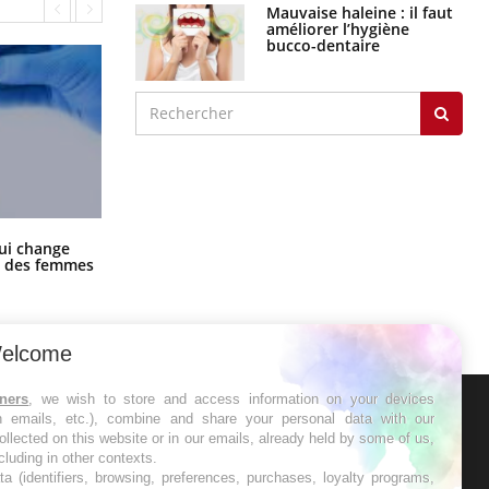
Mauvaise haleine : il faut
améliorer l’hygiène
bucco-dentaire
La sieste empêche-t-elle de dormir
ui change
la nuit ?
ge des femmes
elcome
tners
, we wish to store and access information on your devices
in emails, etc.), combine and share your personal data with our
ER
ollected on this website or in our emails, already held by some of us,
ncluding in other contexts.
ta (identifiers, browsing, preferences, purchases, loyalty programs,