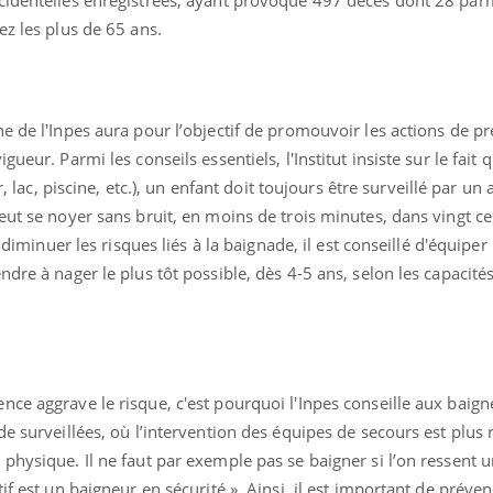
ez les plus de 65 ans.
e de l'Inpes aura pour l’objectif de promouvoir les actions de pr
ueur. Parmi les conseils essentiels, l'Institut insiste sur le fait 
r, lac, piscine, etc.), un enfant doit toujours être surveillé par un
eut se noyer sans bruit, en moins de trois minutes, dans vingt c
e diminuer les risques liés à la baignade, il est conseillé d'équiper 
dre à nager le plus tôt possible, dès 4-5 ans, selon les capacités
ce aggrave le risque, c'est pourquoi l'Inpes conseille aux baign
de surveillées, où l’intervention des équipes de secours est plus 
physique. Il ne faut par exemple pas se baigner si l’on ressent u
if est un baigneur en sécurité ». Ainsi, il est important de préve