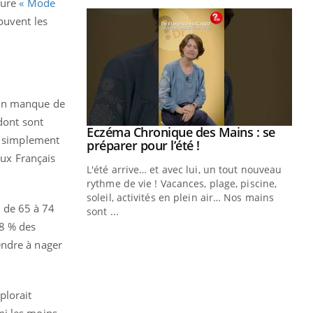
hure
« Mode
ouvent les
à un manque de
 dont sont
Eczéma Chronique des Mains : se
Youtube
ut simplement
Youtube
préparer pour l’été !
eux Français
L'été arrive… et avec lui, un tout nouveau
rythme de vie ! Vacances, plage, piscine,
soleil, activités en plein air… Nos mains
 de 65 à 74
sont ...
Youtube
Diabète & Ramadan 2026
Un
Youtube
You
28 % des
fac
endre à nager
Le Ramadan approche, et, pour de
pr
nombreuses personnes atteintes de
Un 
diabète, c'est une période de questions, de
mut
défis, mais ...
plorait
san
mi les moins