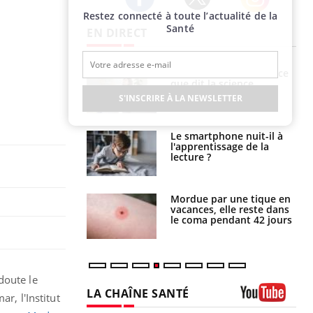
Restez connecté à toute l’actualité de la
Twitter
Facebook
Instagram
Santé
EN DIRECT
Grossesse et chaleur : ce
Mordue par un
que dit la science
barracuda, une petite fille
secourue grâce à un
S'INSCRIRE À LA NEWSLETTER
réflexe essentiel
Le smartphone nuit-il à
Légionellose en Suisse :
l'apprentissage de la
quelle est l’origine de la
lecture ?
contamination ?
Mordue par une tique en
Allergies alimentaires :
vacances, elle reste dans
une nouvelle arme contre
le coma pendant 42 jours
les réactions sévères
doute le
LA CHAÎNE SANTÉ
r, l'Institut
Youtube