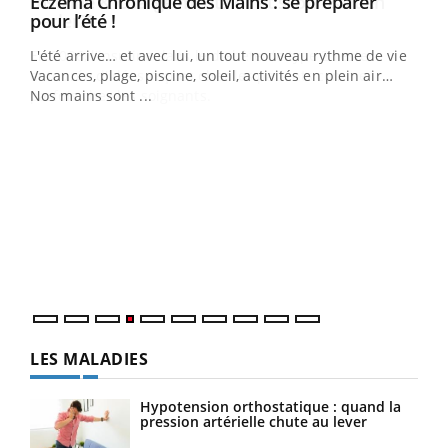
Eczéma Chronique des Mains : se préparer
Youtube
Youtube
pour l’été !
L'été arrive… et avec lui, un tout nouveau rythme de vie !
Vacances, plage, piscine, soleil, activités en plein air…
Nos mains sont ...
Dia
You
Le 
pers
ques
LES MALADIES
Hypotension orthostatique : quand la
pression artérielle chute au lever